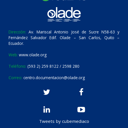
Dirección:
Av. Mariscal Antonio José de Sucre N58-63 y
Fernández Salvador Edif. Olade – San Carlos, Quito –
Ecuador.
Web:
www.olade.org
Teléfono:
(593 2) 259 8122 / 2598 280
Correo:
centro.documentacion@olade.org
Tweets by cubemediaco