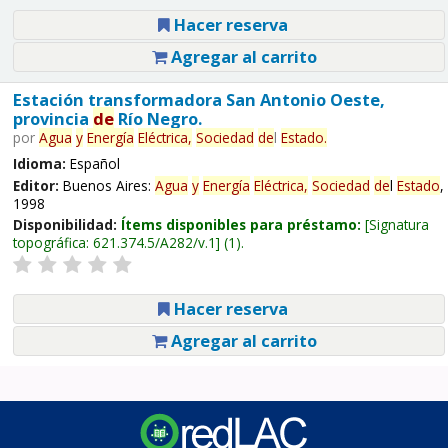
Hacer reserva
Agregar al carrito
Estación transformadora San Antonio Oeste,
provincia
de
Río Negro.
por
Agua
y
Energía
Eléctrica,
Sociedad
de
l
Estado
.
Idioma:
Español
Editor:
Buenos Aires:
Agua
y
Energía
Eléctrica,
Sociedad
de
l
Estado
,
1998
Disponibilidad:
Ítems disponibles para préstamo:
Signatura
topográfica:
621.374.5/A282/v.1
(1).
Hacer reserva
Agregar al carrito