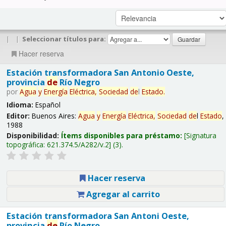
|
|
Seleccionar títulos para:
Hacer reserva
Estación transformadora San Antonio Oeste,
provincia
de
Río Negro
por
Agua
y
Energía
Eléctrica,
Sociedad
de
l
Estado
.
Idioma:
Español
Editor:
Buenos Aires:
Agua
y
Energía
Eléctrica,
Sociedad
de
l
Estado
,
1988
Disponibilidad:
Ítems disponibles para préstamo:
Signatura
topográfica:
621.374.5/A282/v.2
(3).
Hacer reserva
Agregar al carrito
Estación transformadora San Antoni Oeste,
provincia
de
Río Negro