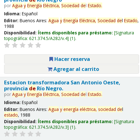
por
Agua
y
Energía
Eléctrica,
Sociedad
de
l
Estado
.
Idioma:
Español
Editor:
Buenos Aires:
Agua
y
Energía
Eléctrica,
Sociedad
de
l
Estado
,
1988
Disponibilidad:
Ítems disponibles para préstamo:
Signatura
topográfica:
621.374.5/A282/v.4
(1).
Hacer reserva
Agregar al carrito
Estacion transformadora San Antonio Oeste,
provincia
de
Río Negro.
por
Agua
y
Energía
Eléctrica,
Sociedad
de
l
Estado
.
Idioma:
Español
Editor:
Buenos Aires:
Agua
y
energía
eléctrica,
sociedad
de
l
estado
, 1988
Disponibilidad:
Ítems disponibles para préstamo:
Signatura
topográfica:
621.374.5/A282/v.3
(1).