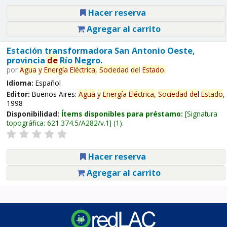
Hacer reserva
Agregar al carrito
Estación transformadora San Antonio Oeste,
provincia
de
Río Negro.
por
Agua
y
Energía
Eléctrica,
Sociedad
de
l
Estado
.
Idioma:
Español
Editor:
Buenos Aires:
Agua
y
Energía
Eléctrica,
Sociedad
de
l
Estado
,
1998
Disponibilidad:
Ítems disponibles para préstamo:
Signatura
topográfica:
621.374.5/A282/v.1
(1).
Hacer reserva
Agregar al carrito