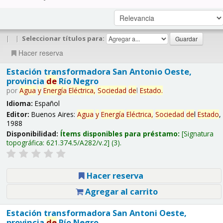
|
|
Seleccionar títulos para:
Hacer reserva
Estación transformadora San Antonio Oeste,
provincia
de
Río Negro
por
Agua
y
Energía
Eléctrica,
Sociedad
de
l
Estado
.
Idioma:
Español
Editor:
Buenos Aires:
Agua
y
Energía
Eléctrica,
Sociedad
de
l
Estado
,
1988
Disponibilidad:
Ítems disponibles para préstamo:
Signatura
topográfica:
621.374.5/A282/v.2
(3).
Hacer reserva
Agregar al carrito
Estación transformadora San Antoni Oeste,
provincia
de
Río Negro