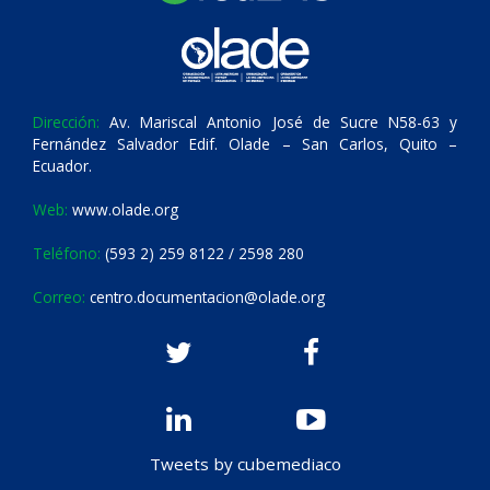
Dirección:
Av. Mariscal Antonio José de Sucre N58-63 y
Fernández Salvador Edif. Olade – San Carlos, Quito –
Ecuador.
Web:
www.olade.org
Teléfono:
(593 2) 259 8122 / 2598 280
Correo:
centro.documentacion@olade.org
Tweets by cubemediaco