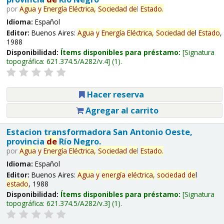
por
Agua
y
Energía
Eléctrica,
Sociedad
de
l
Estado
.
Idioma:
Español
Editor:
Buenos Aires:
Agua
y
Energía
Eléctrica,
Sociedad
de
l
Estado
,
1988
Disponibilidad:
Ítems disponibles para préstamo:
Signatura
topográfica:
621.374.5/A282/v.4
(1).
Hacer reserva
Agregar al carrito
Estacion transformadora San Antonio Oeste,
provincia
de
Río Negro.
por
Agua
y
Energía
Eléctrica,
Sociedad
de
l
Estado
.
Idioma:
Español
Editor:
Buenos Aires:
Agua
y
energía
eléctrica,
sociedad
de
l
estado
, 1988
Disponibilidad:
Ítems disponibles para préstamo:
Signatura
topográfica:
621.374.5/A282/v.3
(1).