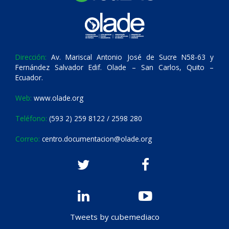
Dirección:
Av. Mariscal Antonio José de Sucre N58-63 y
Fernández Salvador Edif. Olade – San Carlos, Quito –
Ecuador.
Web:
www.olade.org
Teléfono:
(593 2) 259 8122 / 2598 280
Correo:
centro.documentacion@olade.org
Tweets by cubemediaco