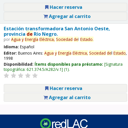
Hacer reserva
Agregar al carrito
Estación transformadora San Antonio Oeste,
provincia
de
Río Negro.
por
Agua
y
Energía
Eléctrica,
Sociedad
de
l
Estado
.
Idioma:
Español
Editor:
Buenos Aires:
Agua
y
Energía
Eléctrica,
Sociedad
de
l
Estado
,
1998
Disponibilidad:
Ítems disponibles para préstamo:
Signatura
topográfica:
621.374.5/A282/v.1
(1).
Hacer reserva
Agregar al carrito