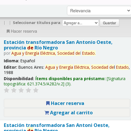
|
|
Seleccionar títulos para:
Hacer reserva
Estación transformadora San Antonio Oeste,
provincia
de
Río Negro
por
Agua
y
Energía
Eléctrica,
Sociedad
de
l
Estado
.
Idioma:
Español
Editor:
Buenos Aires:
Agua
y
Energía
Eléctrica,
Sociedad
de
l
Estado
,
1988
Disponibilidad:
Ítems disponibles para préstamo:
Signatura
topográfica:
621.374.5/A282/v.2
(3).
Hacer reserva
Agregar al carrito
Estación transformadora San Antoni Oeste,
provincia
de
Río Negro