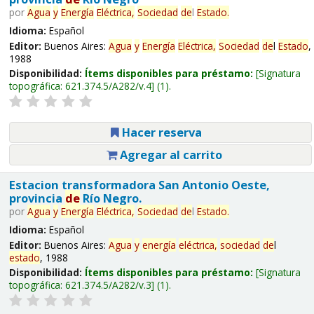
por
Agua
y
Energía
Eléctrica,
Sociedad
de
l
Estado
.
Idioma:
Español
Editor:
Buenos Aires:
Agua
y
Energía
Eléctrica,
Sociedad
de
l
Estado
,
1988
Disponibilidad:
Ítems disponibles para préstamo:
Signatura
topográfica:
621.374.5/A282/v.4
(1).
Hacer reserva
Agregar al carrito
Estacion transformadora San Antonio Oeste,
provincia
de
Río Negro.
por
Agua
y
Energía
Eléctrica,
Sociedad
de
l
Estado
.
Idioma:
Español
Editor:
Buenos Aires:
Agua
y
energía
eléctrica,
sociedad
de
l
estado
, 1988
Disponibilidad:
Ítems disponibles para préstamo:
Signatura
topográfica:
621.374.5/A282/v.3
(1).