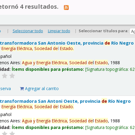
tornó 4 resultados.
|
Seleccionar todo
Limpiar todo
|
Seleccionar títulos para:
o
 transformadora San Antonio Oeste, provincia
de
Río Negro
y
Energía
Eléctrica,
Sociedad
de
l
Estado
.
spañol
enos Aires:
Agua
y
Energía
Eléctrica,
Sociedad
de
l
Estado
, 1988
lidad:
Ítems disponibles para préstamo:
Signatura topográfica:
62
eserva
Agregar al carrito
 transformadora San Antoni Oeste, provincia
de
Río Negro
y
Energía
Eléctrica,
Sociedad
de
l
Estado
.
spañol
enos Aires:
Agua
y
Energía
Eléctrica,
Sociedad
de
l
Estado
, 1988
lidad:
Ítems disponibles para préstamo:
Signatura topográfica:
62