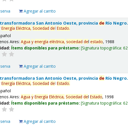
eserva
Agregar al carrito
 transformadora San Antonio Oeste, provincia
de
Río Negro
y
Energía
Eléctrica,
Sociedad
de
l
Estado
.
spañol
enos Aires:
Agua
y
energía
eléctrica,
sociedad
de
l
estado
, 1988
lidad:
Ítems disponibles para préstamo:
Signatura topográfica:
62
eserva
Agregar al carrito
 transformadora San Antonio Oeste, provincia
de
Río Negro
y
Energía
Eléctrica,
Sociedad
de
l
Estado
.
spañol
enos Aires:
Agua
y
Energía
Eléctrica,
Sociedad
de
l
Estado
, 1998
lidad:
Ítems disponibles para préstamo:
Signatura topográfica:
62
eserva
Agregar al carrito