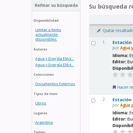
Refinar su búsqueda
Su búsqueda re
Disponibilidad
Limitar a ítems
Quitar resaltad
actualmente
disponibles.
1.
Estación
por
Agua
Autores
Idioma:
E
Agua y Energía Eléct...
Editor:
Bu
Agua y Energía Eléct...
Disponibi
Colecciones
Documentos Externos
Hacer r
Tipos de ítem
2.
Estación
Libros
por
Agua
Idioma:
E
Lugares
Editor:
Bu
Argentina
Disponibi
Temas