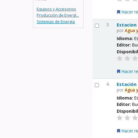
Equipos y Accesorios
Hacer r
Producción de Energí...
Sistemas de Energía
3.
Estacion
por
Agua
Idioma:
E
Editor:
Bu
Disponibi
Hacer r
4.
Estación
por
Agua
Idioma:
E
Editor:
Bu
Disponibi
Hacer r