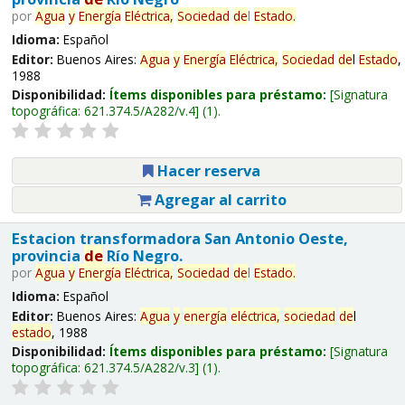
por
Agua
y
Energía
Eléctrica,
Sociedad
de
l
Estado
.
Idioma:
Español
Editor:
Buenos Aires:
Agua
y
Energía
Eléctrica,
Sociedad
de
l
Estado
,
1988
Disponibilidad:
Ítems disponibles para préstamo:
Signatura
topográfica:
621.374.5/A282/v.4
(1).
Hacer reserva
Agregar al carrito
Estacion transformadora San Antonio Oeste,
provincia
de
Río Negro.
por
Agua
y
Energía
Eléctrica,
Sociedad
de
l
Estado
.
Idioma:
Español
Editor:
Buenos Aires:
Agua
y
energía
eléctrica,
sociedad
de
l
estado
, 1988
Disponibilidad:
Ítems disponibles para préstamo:
Signatura
topográfica:
621.374.5/A282/v.3
(1).