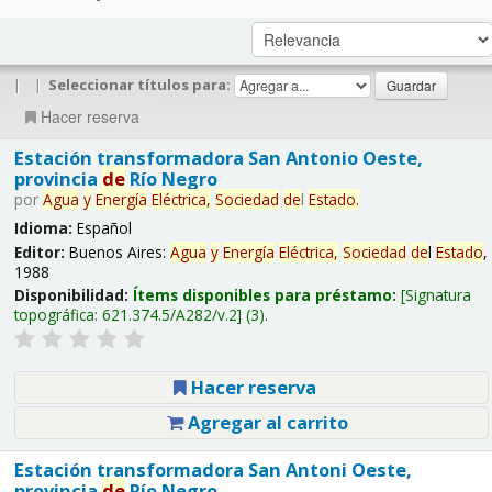
|
|
Seleccionar títulos para:
Hacer reserva
Estación transformadora San Antonio Oeste,
provincia
de
Río Negro
por
Agua
y
Energía
Eléctrica,
Sociedad
de
l
Estado
.
Idioma:
Español
Editor:
Buenos Aires:
Agua
y
Energía
Eléctrica,
Sociedad
de
l
Estado
,
1988
Disponibilidad:
Ítems disponibles para préstamo:
Signatura
topográfica:
621.374.5/A282/v.2
(3).
Hacer reserva
Agregar al carrito
Estación transformadora San Antoni Oeste,
provincia
de
Río Negro