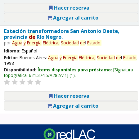
Hacer reserva
Agregar al carrito
Estación transformadora San Antonio Oeste,
provincia
de
Río Negro.
por
Agua
y
Energía
Eléctrica,
Sociedad
de
l
Estado
.
Idioma:
Español
Editor:
Buenos Aires:
Agua
y
Energía
Eléctrica,
Sociedad
de
l
Estado
,
1998
Disponibilidad:
Ítems disponibles para préstamo:
Signatura
topográfica:
621.374.5/A282/v.1
(1).
Hacer reserva
Agregar al carrito