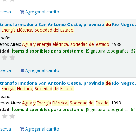
eserva
Agregar al carrito
 transformadora San Antonio Oeste, provincia
de
Río Negro
y
Energía
Eléctrica,
Sociedad
de
l
Estado
.
spañol
enos Aires:
Agua
y
energía
eléctrica,
sociedad
de
l
estado
, 1988
lidad:
Ítems disponibles para préstamo:
Signatura topográfica:
62
eserva
Agregar al carrito
 transformadora San Antonio Oeste, provincia
de
Río Negro
y
Energía
Eléctrica,
Sociedad
de
l
Estado
.
spañol
enos Aires:
Agua
y
Energía
Eléctrica,
Sociedad
de
l
Estado
, 1998
lidad:
Ítems disponibles para préstamo:
Signatura topográfica:
62
eserva
Agregar al carrito