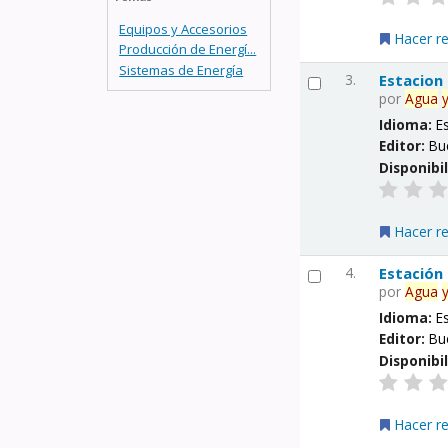
Equipos y Accesorios
Hacer r
Producción de Energí...
Sistemas de Energía
3.
Estacion
por
Agua
Idioma:
E
Editor:
Bu
Disponibi
Hacer r
4.
Estación
por
Agua
Idioma:
E
Editor:
Bu
Disponibi
Hacer r