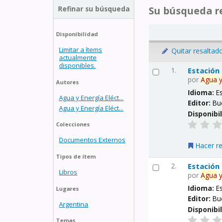
Refinar su búsqueda
Su búsqueda re
Disponibilidad
Limitar a ítems
Quitar resaltad
actualmente
disponibles.
1.
Estación
por
Agua
Autores
Idioma:
E
Agua y Energía Eléct...
Editor:
Bu
Agua y Energía Eléct...
Disponibi
Colecciones
Documentos Externos
Hacer r
Tipos de ítem
2.
Estación
Libros
por
Agua
Idioma:
E
Lugares
Editor:
Bu
Argentina
Disponibi
Temas