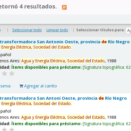
tornó 4 resultados.
|
Seleccionar todo
Limpiar todo
|
Seleccionar títulos para:
o
 transformadora San Antonio Oeste, provincia
de
Río Negro
y
Energía
Eléctrica,
Sociedad
de
l
Estado
.
spañol
enos Aires:
Agua
y
Energía
Eléctrica,
Sociedad
de
l
Estado
, 1988
lidad:
Ítems disponibles para préstamo:
Signatura topográfica:
62
eserva
Agregar al carrito
 transformadora San Antoni Oeste, provincia
de
Río Negro
y
Energía
Eléctrica,
Sociedad
de
l
Estado
.
spañol
enos Aires:
Agua
y
Energía
Eléctrica,
Sociedad
de
l
Estado
, 1988
lidad:
Ítems disponibles para préstamo:
Signatura topográfica:
62