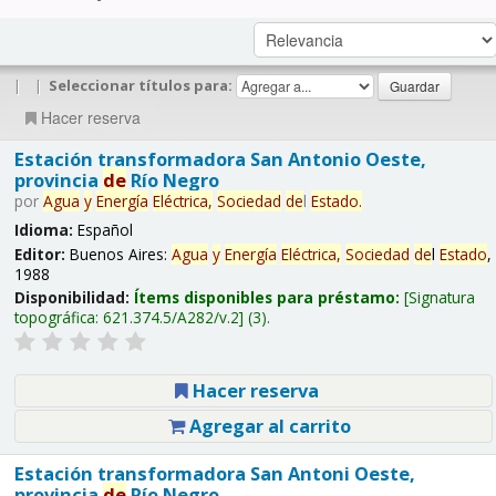
|
|
Seleccionar títulos para:
Hacer reserva
Estación transformadora San Antonio Oeste,
provincia
de
Río Negro
por
Agua
y
Energía
Eléctrica,
Sociedad
de
l
Estado
.
Idioma:
Español
Editor:
Buenos Aires:
Agua
y
Energía
Eléctrica,
Sociedad
de
l
Estado
,
1988
Disponibilidad:
Ítems disponibles para préstamo:
Signatura
topográfica:
621.374.5/A282/v.2
(3).
Hacer reserva
Agregar al carrito
Estación transformadora San Antoni Oeste,
provincia
de
Río Negro