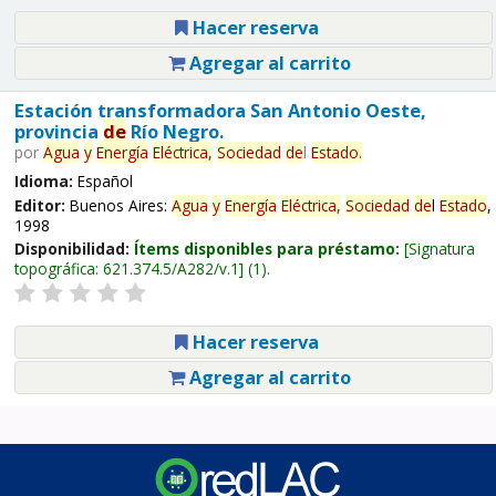
Hacer reserva
Agregar al carrito
Estación transformadora San Antonio Oeste,
provincia
de
Río Negro.
por
Agua
y
Energía
Eléctrica,
Sociedad
de
l
Estado
.
Idioma:
Español
Editor:
Buenos Aires:
Agua
y
Energía
Eléctrica,
Sociedad
de
l
Estado
,
1998
Disponibilidad:
Ítems disponibles para préstamo:
Signatura
topográfica:
621.374.5/A282/v.1
(1).
Hacer reserva
Agregar al carrito