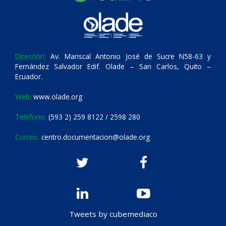
Dirección:
Av. Mariscal Antonio José de Sucre N58-63 y
Fernández Salvador Edif. Olade – San Carlos, Quito –
Ecuador.
Web:
www.olade.org
Teléfono:
(593 2) 259 8122 / 2598 280
Correo:
centro.documentacion@olade.org
Tweets by cubemediaco