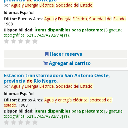
por
Agua
y
Energía
Eléctrica,
Sociedad
de
l
Estado
.
Idioma:
Español
Editor:
Buenos Aires:
Agua
y
Energía
Eléctrica,
Sociedad
de
l
Estado
,
1988
Disponibilidad:
Ítems disponibles para préstamo:
Signatura
topográfica:
621.374.5/A282/v.4
(1).
Hacer reserva
Agregar al carrito
Estacion transformadora San Antonio Oeste,
provincia
de
Río Negro.
por
Agua
y
Energía
Eléctrica,
Sociedad
de
l
Estado
.
Idioma:
Español
Editor:
Buenos Aires:
Agua
y
energía
eléctrica,
sociedad
de
l
estado
, 1988
Disponibilidad:
Ítems disponibles para préstamo:
Signatura
topográfica:
621.374.5/A282/v.3
(1).