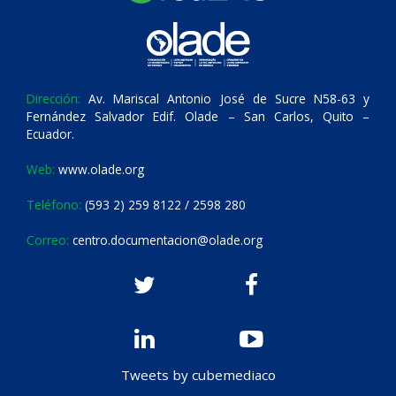
Dirección:
Av. Mariscal Antonio José de Sucre N58-63 y
Fernández Salvador Edif. Olade – San Carlos, Quito –
Ecuador.
Web:
www.olade.org
Teléfono:
(593 2) 259 8122 / 2598 280
Correo:
centro.documentacion@olade.org
Tweets by cubemediaco