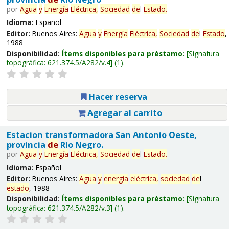
por
Agua
y
Energía
Eléctrica,
Sociedad
de
l
Estado
.
Idioma:
Español
Editor:
Buenos Aires:
Agua
y
Energía
Eléctrica,
Sociedad
de
l
Estado
,
1988
Disponibilidad:
Ítems disponibles para préstamo:
Signatura
topográfica:
621.374.5/A282/v.4
(1).
Hacer reserva
Agregar al carrito
Estacion transformadora San Antonio Oeste,
provincia
de
Río Negro.
por
Agua
y
Energía
Eléctrica,
Sociedad
de
l
Estado
.
Idioma:
Español
Editor:
Buenos Aires:
Agua
y
energía
eléctrica,
sociedad
de
l
estado
, 1988
Disponibilidad:
Ítems disponibles para préstamo:
Signatura
topográfica:
621.374.5/A282/v.3
(1).