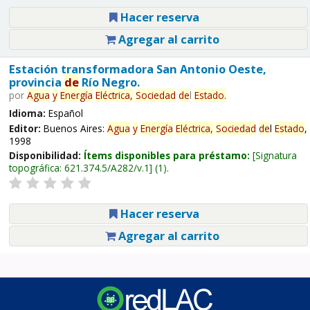
Hacer reserva
Agregar al carrito
Estación transformadora San Antonio Oeste,
provincia
de
Río Negro.
por
Agua
y
Energía
Eléctrica,
Sociedad
de
l
Estado
.
Idioma:
Español
Editor:
Buenos Aires:
Agua
y
Energía
Eléctrica,
Sociedad
de
l
Estado
,
1998
Disponibilidad:
Ítems disponibles para préstamo:
Signatura
topográfica:
621.374.5/A282/v.1
(1).
Hacer reserva
Agregar al carrito