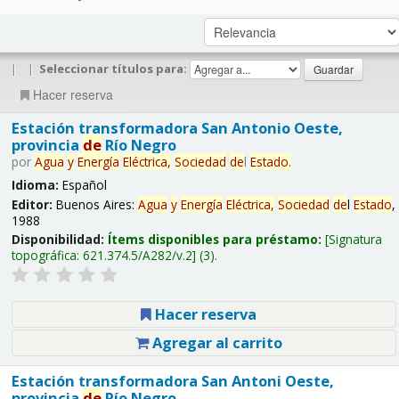
|
|
Seleccionar títulos para:
Hacer reserva
Estación transformadora San Antonio Oeste,
provincia
de
Río Negro
por
Agua
y
Energía
Eléctrica,
Sociedad
de
l
Estado
.
Idioma:
Español
Editor:
Buenos Aires:
Agua
y
Energía
Eléctrica,
Sociedad
de
l
Estado
,
1988
Disponibilidad:
Ítems disponibles para préstamo:
Signatura
topográfica:
621.374.5/A282/v.2
(3).
Hacer reserva
Agregar al carrito
Estación transformadora San Antoni Oeste,
provincia
de
Río Negro