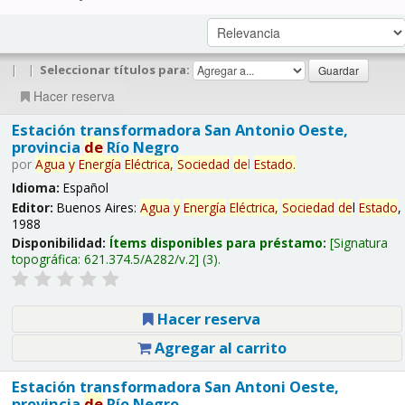
|
|
Seleccionar títulos para:
Hacer reserva
Estación transformadora San Antonio Oeste,
provincia
de
Río Negro
por
Agua
y
Energía
Eléctrica,
Sociedad
de
l
Estado
.
Idioma:
Español
Editor:
Buenos Aires:
Agua
y
Energía
Eléctrica,
Sociedad
de
l
Estado
,
1988
Disponibilidad:
Ítems disponibles para préstamo:
Signatura
topográfica:
621.374.5/A282/v.2
(3).
Hacer reserva
Agregar al carrito
Estación transformadora San Antoni Oeste,
provincia
de
Río Negro