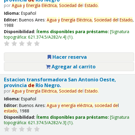
por
Agua
y
Energía
Eléctrica,
Sociedad
de
l
Estado
.
Idioma:
Español
Editor:
Buenos Aires:
Agua
y
Energía
Eléctrica,
Sociedad
de
l
Estado
,
1988
Disponibilidad:
Ítems disponibles para préstamo:
Signatura
topográfica:
621.374.5/A282/v.4
(1).
Hacer reserva
Agregar al carrito
Estacion transformadora San Antonio Oeste,
provincia
de
Río Negro.
por
Agua
y
Energía
Eléctrica,
Sociedad
de
l
Estado
.
Idioma:
Español
Editor:
Buenos Aires:
Agua
y
energía
eléctrica,
sociedad
de
l
estado
, 1988
Disponibilidad:
Ítems disponibles para préstamo:
Signatura
topográfica:
621.374.5/A282/v.3
(1).