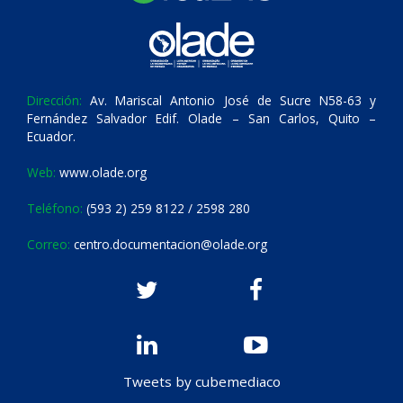
Dirección:
Av. Mariscal Antonio José de Sucre N58-63 y
Fernández Salvador Edif. Olade – San Carlos, Quito –
Ecuador.
Web:
www.olade.org
Teléfono:
(593 2) 259 8122 / 2598 280
Correo:
centro.documentacion@olade.org
Tweets by cubemediaco