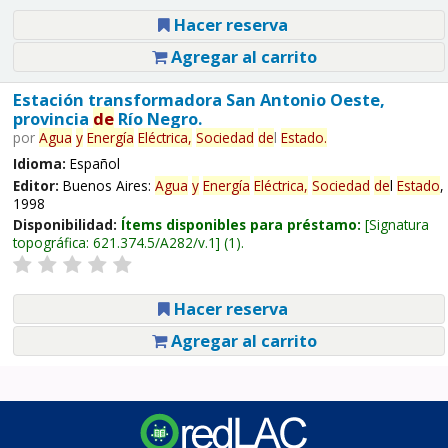
Hacer reserva
Agregar al carrito
Estación transformadora San Antonio Oeste,
provincia
de
Río Negro.
por
Agua
y
Energía
Eléctrica,
Sociedad
de
l
Estado
.
Idioma:
Español
Editor:
Buenos Aires:
Agua
y
Energía
Eléctrica,
Sociedad
de
l
Estado
,
1998
Disponibilidad:
Ítems disponibles para préstamo:
Signatura
topográfica:
621.374.5/A282/v.1
(1).
Hacer reserva
Agregar al carrito