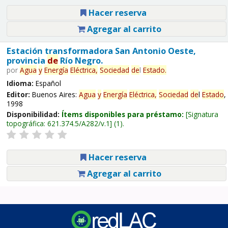
Hacer reserva
Agregar al carrito
Estación transformadora San Antonio Oeste,
provincia
de
Río Negro.
por
Agua
y
Energía
Eléctrica,
Sociedad
de
l
Estado
.
Idioma:
Español
Editor:
Buenos Aires:
Agua
y
Energía
Eléctrica,
Sociedad
de
l
Estado
,
1998
Disponibilidad:
Ítems disponibles para préstamo:
Signatura
topográfica:
621.374.5/A282/v.1
(1).
Hacer reserva
Agregar al carrito