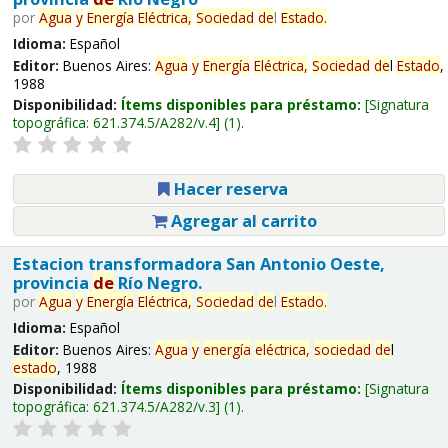
por
Agua
y
Energía
Eléctrica,
Sociedad
de
l
Estado
.
Idioma:
Español
Editor:
Buenos Aires:
Agua
y
Energía
Eléctrica,
Sociedad
de
l
Estado
,
1988
Disponibilidad:
Ítems disponibles para préstamo:
Signatura
topográfica:
621.374.5/A282/v.4
(1).
Hacer reserva
Agregar al carrito
Estacion transformadora San Antonio Oeste,
provincia
de
Río Negro.
por
Agua
y
Energía
Eléctrica,
Sociedad
de
l
Estado
.
Idioma:
Español
Editor:
Buenos Aires:
Agua
y
energía
eléctrica,
sociedad
de
l
estado
, 1988
Disponibilidad:
Ítems disponibles para préstamo:
Signatura
topográfica:
621.374.5/A282/v.3
(1).