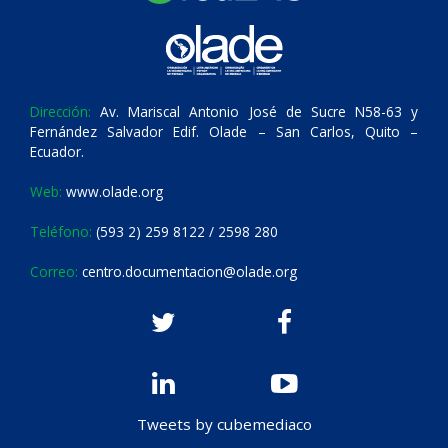
Dirección:
Av. Mariscal Antonio José de Sucre N58-63 y
Fernández Salvador Edif. Olade – San Carlos, Quito –
Ecuador.
Web:
www.olade.org
Teléfono:
(593 2) 259 8122 / 2598 280
Correo:
centro.documentacion@olade.org
Tweets by cubemediaco