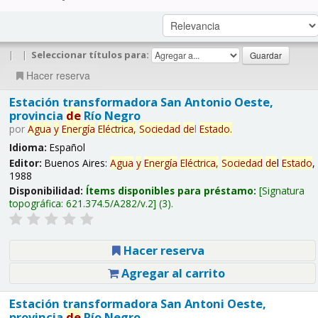
|
|
Seleccionar títulos para:
Hacer reserva
Estación transformadora San Antonio Oeste,
provincia
de
Río Negro
por
Agua
y
Energía
Eléctrica,
Sociedad
de
l
Estado
.
Idioma:
Español
Editor:
Buenos Aires:
Agua
y
Energía
Eléctrica,
Sociedad
de
l
Estado
,
1988
Disponibilidad:
Ítems disponibles para préstamo:
Signatura
topográfica:
621.374.5/A282/v.2
(3).
Hacer reserva
Agregar al carrito
Estación transformadora San Antoni Oeste,
provincia
de
Río Negro