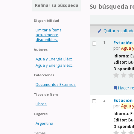
Refinar su búsqueda
Su búsqueda re
Disponibilidad
Limitar a ítems
Quitar resaltad
actualmente
disponibles.
1.
Estación
por
Agua
Autores
Idioma:
E
Agua y Energía Eléct...
Editor:
Bu
Agua y Energía Eléct...
Disponibi
Colecciones
Documentos Externos
Hacer r
Tipos de ítem
2.
Estación
Libros
por
Agua
Idioma:
E
Lugares
Editor:
Bu
Argentina
Disponibi
Temas