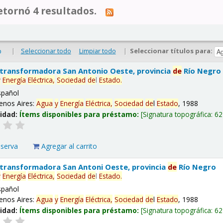
tornó 4 resultados.
|
Seleccionar todo
Limpiar todo
|
Seleccionar títulos para:
o
 transformadora San Antonio Oeste, provincia
de
Río Negro
y
Energía
Eléctrica,
Sociedad
de
l
Estado
.
spañol
enos Aires:
Agua
y
Energía
Eléctrica,
Sociedad
de
l
Estado
, 1988
lidad:
Ítems disponibles para préstamo:
Signatura topográfica:
62
eserva
Agregar al carrito
 transformadora San Antoni Oeste, provincia
de
Río Negro
y
Energía
Eléctrica,
Sociedad
de
l
Estado
.
spañol
enos Aires:
Agua
y
Energía
Eléctrica,
Sociedad
de
l
Estado
, 1988
lidad:
Ítems disponibles para préstamo:
Signatura topográfica:
62