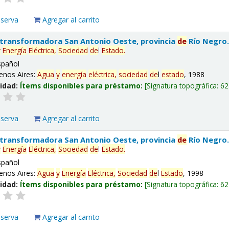
eserva
Agregar al carrito
 transformadora San Antonio Oeste, provincia
de
Río Negro
y
Energía
Eléctrica,
Sociedad
de
l
Estado
.
spañol
enos Aires:
Agua
y
energía
eléctrica,
sociedad
de
l
estado
, 1988
lidad:
Ítems disponibles para préstamo:
Signatura topográfica:
62
eserva
Agregar al carrito
 transformadora San Antonio Oeste, provincia
de
Río Negro
y
Energía
Eléctrica,
Sociedad
de
l
Estado
.
spañol
enos Aires:
Agua
y
Energía
Eléctrica,
Sociedad
de
l
Estado
, 1998
lidad:
Ítems disponibles para préstamo:
Signatura topográfica:
62
eserva
Agregar al carrito