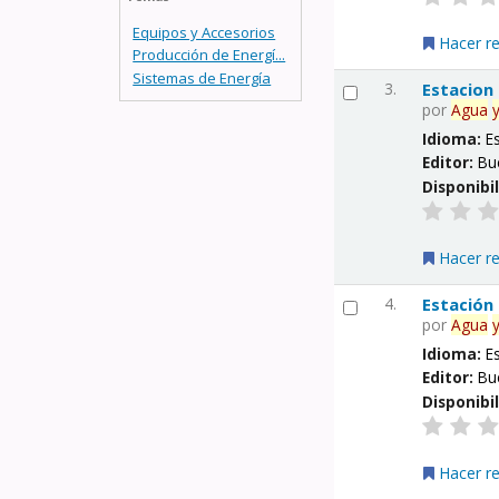
Equipos y Accesorios
Hacer r
Producción de Energí...
Sistemas de Energía
3.
Estacion
por
Agua
Idioma:
E
Editor:
Bu
Disponibi
Hacer r
4.
Estación
por
Agua
Idioma:
E
Editor:
Bu
Disponibi
Hacer r