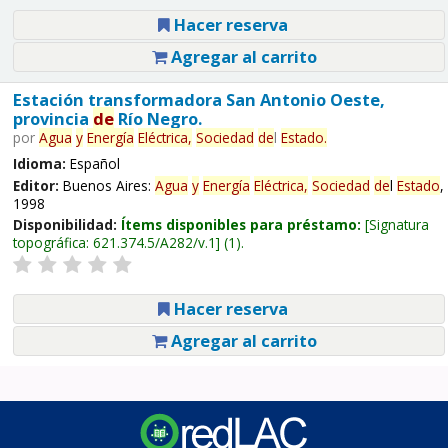
Hacer reserva
Agregar al carrito
Estación transformadora San Antonio Oeste,
provincia
de
Río Negro.
por
Agua
y
Energía
Eléctrica,
Sociedad
de
l
Estado
.
Idioma:
Español
Editor:
Buenos Aires:
Agua
y
Energía
Eléctrica,
Sociedad
de
l
Estado
,
1998
Disponibilidad:
Ítems disponibles para préstamo:
Signatura
topográfica:
621.374.5/A282/v.1
(1).
Hacer reserva
Agregar al carrito