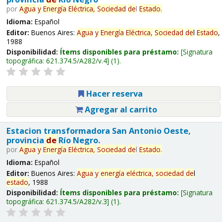
por
Agua
y
Energía
Eléctrica,
Sociedad
de
l
Estado
.
Idioma:
Español
Editor:
Buenos Aires:
Agua
y
Energía
Eléctrica,
Sociedad
de
l
Estado
,
1988
Disponibilidad:
Ítems disponibles para préstamo:
Signatura
topográfica:
621.374.5/A282/v.4
(1).
Hacer reserva
Agregar al carrito
Estacion transformadora San Antonio Oeste,
provincia
de
Río Negro.
por
Agua
y
Energía
Eléctrica,
Sociedad
de
l
Estado
.
Idioma:
Español
Editor:
Buenos Aires:
Agua
y
energía
eléctrica,
sociedad
de
l
estado
, 1988
Disponibilidad:
Ítems disponibles para préstamo:
Signatura
topográfica:
621.374.5/A282/v.3
(1).