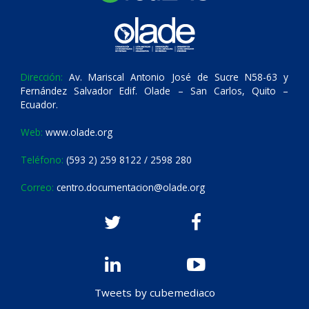
Dirección:
Av. Mariscal Antonio José de Sucre N58-63 y
Fernández Salvador Edif. Olade – San Carlos, Quito –
Ecuador.
Web:
www.olade.org
Teléfono:
(593 2) 259 8122 / 2598 280
Correo:
centro.documentacion@olade.org
Tweets by cubemediaco