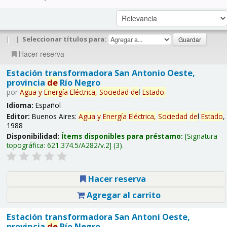
|
|
Seleccionar títulos para:
Hacer reserva
Estación transformadora San Antonio Oeste,
provincia
de
Río Negro
por
Agua
y
Energía
Eléctrica,
Sociedad
de
l
Estado
.
Idioma:
Español
Editor:
Buenos Aires:
Agua
y
Energía
Eléctrica,
Sociedad
de
l
Estado
,
1988
Disponibilidad:
Ítems disponibles para préstamo:
Signatura
topográfica:
621.374.5/A282/v.2
(3).
Hacer reserva
Agregar al carrito
Estación transformadora San Antoni Oeste,
provincia
de
Río Negro