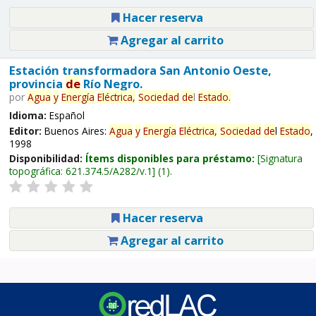
Hacer reserva
Agregar al carrito
Estación transformadora San Antonio Oeste,
provincia
de
Río Negro.
por
Agua
y
Energía
Eléctrica,
Sociedad
de
l
Estado
.
Idioma:
Español
Editor:
Buenos Aires:
Agua
y
Energía
Eléctrica,
Sociedad
de
l
Estado
,
1998
Disponibilidad:
Ítems disponibles para préstamo:
Signatura
topográfica:
621.374.5/A282/v.1
(1).
Hacer reserva
Agregar al carrito