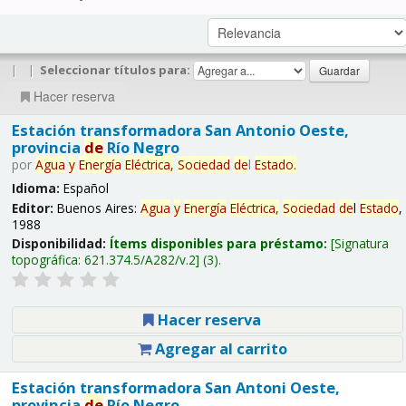
|
|
Seleccionar títulos para:
Hacer reserva
Estación transformadora San Antonio Oeste,
provincia
de
Río Negro
por
Agua
y
Energía
Eléctrica,
Sociedad
de
l
Estado
.
Idioma:
Español
Editor:
Buenos Aires:
Agua
y
Energía
Eléctrica,
Sociedad
de
l
Estado
,
1988
Disponibilidad:
Ítems disponibles para préstamo:
Signatura
topográfica:
621.374.5/A282/v.2
(3).
Hacer reserva
Agregar al carrito
Estación transformadora San Antoni Oeste,
provincia
de
Río Negro