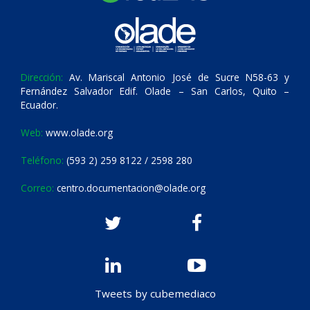
Dirección:
Av. Mariscal Antonio José de Sucre N58-63 y
Fernández Salvador Edif. Olade – San Carlos, Quito –
Ecuador.
Web:
www.olade.org
Teléfono:
(593 2) 259 8122 / 2598 280
Correo:
centro.documentacion@olade.org
Tweets by cubemediaco