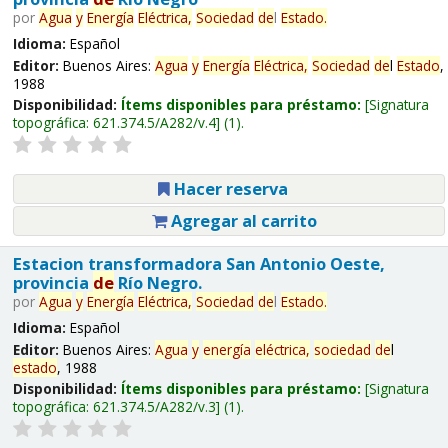
por
Agua
y
Energía
Eléctrica,
Sociedad
de
l
Estado
.
Idioma:
Español
Editor:
Buenos Aires:
Agua
y
Energía
Eléctrica,
Sociedad
de
l
Estado
,
1988
Disponibilidad:
Ítems disponibles para préstamo:
Signatura
topográfica:
621.374.5/A282/v.4
(1).
Hacer reserva
Agregar al carrito
Estacion transformadora San Antonio Oeste,
provincia
de
Río Negro.
por
Agua
y
Energía
Eléctrica,
Sociedad
de
l
Estado
.
Idioma:
Español
Editor:
Buenos Aires:
Agua
y
energía
eléctrica,
sociedad
de
l
estado
, 1988
Disponibilidad:
Ítems disponibles para préstamo:
Signatura
topográfica:
621.374.5/A282/v.3
(1).