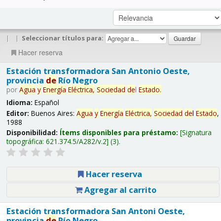
|
|
Seleccionar títulos para:
Hacer reserva
Estación transformadora San Antonio Oeste,
provincia
de
Río Negro
por
Agua
y
Energía
Eléctrica,
Sociedad
de
l
Estado
.
Idioma:
Español
Editor:
Buenos Aires:
Agua
y
Energía
Eléctrica,
Sociedad
de
l
Estado
,
1988
Disponibilidad:
Ítems disponibles para préstamo:
Signatura
topográfica:
621.374.5/A282/v.2
(3).
Hacer reserva
Agregar al carrito
Estación transformadora San Antoni Oeste,
provincia
de
Río Negro