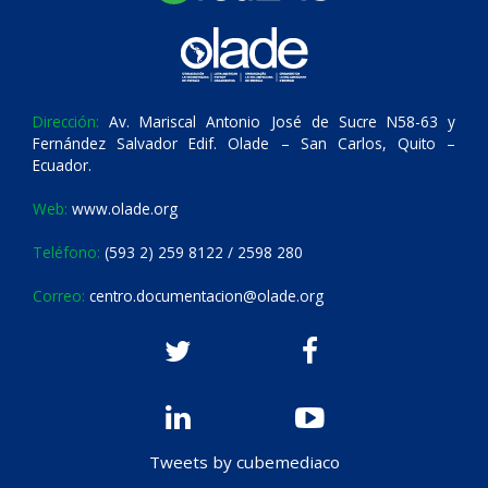
Dirección:
Av. Mariscal Antonio José de Sucre N58-63 y
Fernández Salvador Edif. Olade – San Carlos, Quito –
Ecuador.
Web:
www.olade.org
Teléfono:
(593 2) 259 8122 / 2598 280
Correo:
centro.documentacion@olade.org
Tweets by cubemediaco