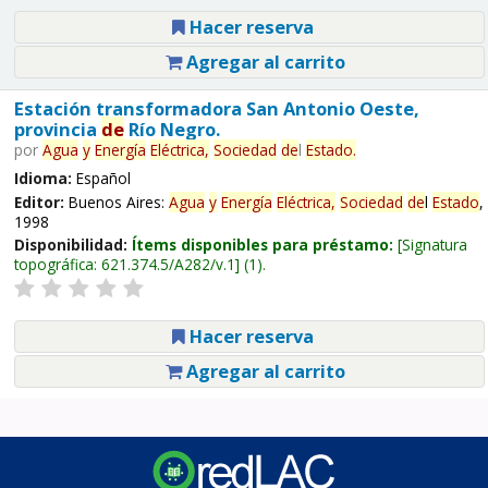
Hacer reserva
Agregar al carrito
Estación transformadora San Antonio Oeste,
provincia
de
Río Negro.
por
Agua
y
Energía
Eléctrica,
Sociedad
de
l
Estado
.
Idioma:
Español
Editor:
Buenos Aires:
Agua
y
Energía
Eléctrica,
Sociedad
de
l
Estado
,
1998
Disponibilidad:
Ítems disponibles para préstamo:
Signatura
topográfica:
621.374.5/A282/v.1
(1).
Hacer reserva
Agregar al carrito