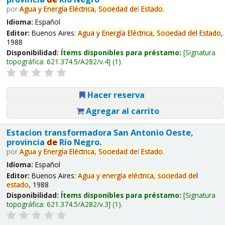
por
Agua
y
Energía
Eléctrica,
Sociedad
de
l
Estado
.
Idioma:
Español
Editor:
Buenos Aires:
Agua
y
Energía
Eléctrica,
Sociedad
de
l
Estado
,
1988
Disponibilidad:
Ítems disponibles para préstamo:
Signatura
topográfica:
621.374.5/A282/v.4
(1).
Hacer reserva
Agregar al carrito
Estacion transformadora San Antonio Oeste,
provincia
de
Río Negro.
por
Agua
y
Energía
Eléctrica,
Sociedad
de
l
Estado
.
Idioma:
Español
Editor:
Buenos Aires:
Agua
y
energía
eléctrica,
sociedad
de
l
estado
, 1988
Disponibilidad:
Ítems disponibles para préstamo:
Signatura
topográfica:
621.374.5/A282/v.3
(1).