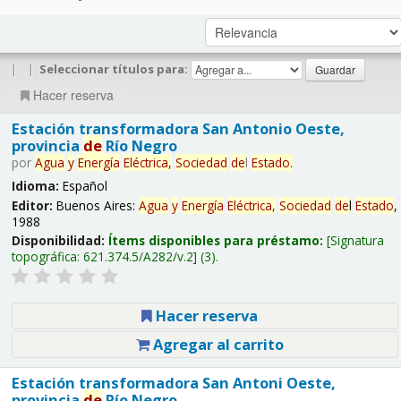
|
|
Seleccionar títulos para:
Hacer reserva
Estación transformadora San Antonio Oeste,
provincia
de
Río Negro
por
Agua
y
Energía
Eléctrica,
Sociedad
de
l
Estado
.
Idioma:
Español
Editor:
Buenos Aires:
Agua
y
Energía
Eléctrica,
Sociedad
de
l
Estado
,
1988
Disponibilidad:
Ítems disponibles para préstamo:
Signatura
topográfica:
621.374.5/A282/v.2
(3).
Hacer reserva
Agregar al carrito
Estación transformadora San Antoni Oeste,
provincia
de
Río Negro