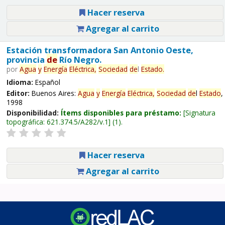
Hacer reserva
Agregar al carrito
Estación transformadora San Antonio Oeste,
provincia
de
Río Negro.
por
Agua
y
Energía
Eléctrica,
Sociedad
de
l
Estado
.
Idioma:
Español
Editor:
Buenos Aires:
Agua
y
Energía
Eléctrica,
Sociedad
de
l
Estado
,
1998
Disponibilidad:
Ítems disponibles para préstamo:
Signatura
topográfica:
621.374.5/A282/v.1
(1).
Hacer reserva
Agregar al carrito