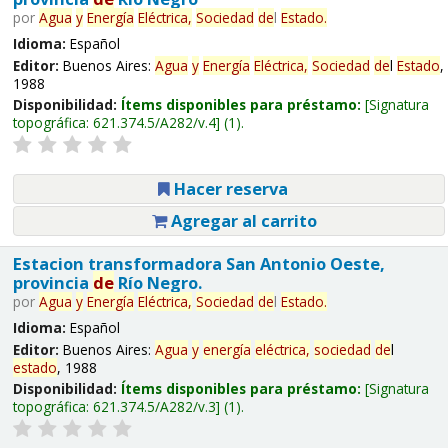
por
Agua
y
Energía
Eléctrica,
Sociedad
de
l
Estado
.
Idioma:
Español
Editor:
Buenos Aires:
Agua
y
Energía
Eléctrica,
Sociedad
de
l
Estado
,
1988
Disponibilidad:
Ítems disponibles para préstamo:
Signatura
topográfica:
621.374.5/A282/v.4
(1).
Hacer reserva
Agregar al carrito
Estacion transformadora San Antonio Oeste,
provincia
de
Río Negro.
por
Agua
y
Energía
Eléctrica,
Sociedad
de
l
Estado
.
Idioma:
Español
Editor:
Buenos Aires:
Agua
y
energía
eléctrica,
sociedad
de
l
estado
, 1988
Disponibilidad:
Ítems disponibles para préstamo:
Signatura
topográfica:
621.374.5/A282/v.3
(1).