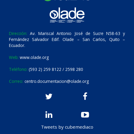
Dirección:
Av. Mariscal Antonio José de Sucre N58-63 y
Fernández Salvador Edif. Olade – San Carlos, Quito –
Ecuador.
Web:
www.olade.org
Teléfono:
(593 2) 259 8122 / 2598 280
Correo:
centro.documentacion@olade.org
Tweets by cubemediaco