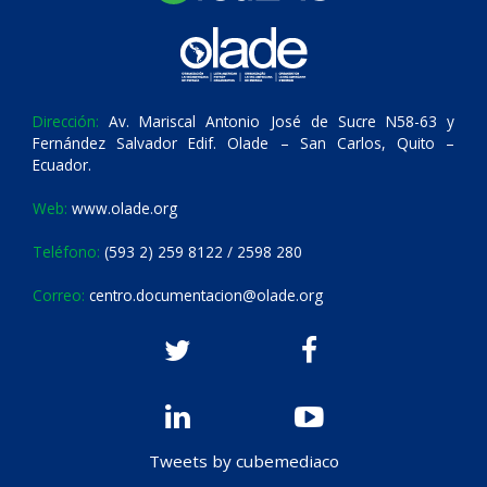
Dirección:
Av. Mariscal Antonio José de Sucre N58-63 y
Fernández Salvador Edif. Olade – San Carlos, Quito –
Ecuador.
Web:
www.olade.org
Teléfono:
(593 2) 259 8122 / 2598 280
Correo:
centro.documentacion@olade.org
Tweets by cubemediaco