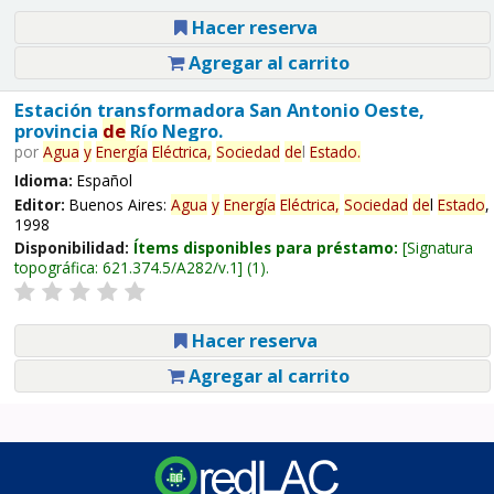
Hacer reserva
Agregar al carrito
Estación transformadora San Antonio Oeste,
provincia
de
Río Negro.
por
Agua
y
Energía
Eléctrica,
Sociedad
de
l
Estado
.
Idioma:
Español
Editor:
Buenos Aires:
Agua
y
Energía
Eléctrica,
Sociedad
de
l
Estado
,
1998
Disponibilidad:
Ítems disponibles para préstamo:
Signatura
topográfica:
621.374.5/A282/v.1
(1).
Hacer reserva
Agregar al carrito