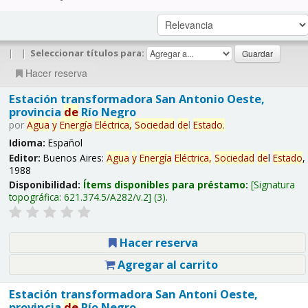
|
|
Seleccionar títulos para:
Hacer reserva
Estación transformadora San Antonio Oeste,
provincia
de
Río Negro
por
Agua
y
Energía
Eléctrica,
Sociedad
de
l
Estado
.
Idioma:
Español
Editor:
Buenos Aires:
Agua
y
Energía
Eléctrica,
Sociedad
de
l
Estado
,
1988
Disponibilidad:
Ítems disponibles para préstamo:
Signatura
topográfica:
621.374.5/A282/v.2
(3).
Hacer reserva
Agregar al carrito
Estación transformadora San Antoni Oeste,
provincia
de
Río Negro