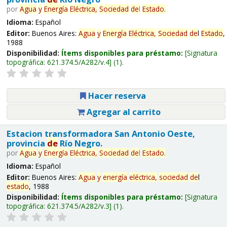
por
Agua
y
Energía
Eléctrica,
Sociedad
de
l
Estado
.
Idioma:
Español
Editor:
Buenos Aires:
Agua
y
Energía
Eléctrica,
Sociedad
de
l
Estado
,
1988
Disponibilidad:
Ítems disponibles para préstamo:
Signatura
topográfica:
621.374.5/A282/v.4
(1).
Hacer reserva
Agregar al carrito
Estacion transformadora San Antonio Oeste,
provincia
de
Río Negro.
por
Agua
y
Energía
Eléctrica,
Sociedad
de
l
Estado
.
Idioma:
Español
Editor:
Buenos Aires:
Agua
y
energía
eléctrica,
sociedad
de
l
estado
, 1988
Disponibilidad:
Ítems disponibles para préstamo:
Signatura
topográfica:
621.374.5/A282/v.3
(1).