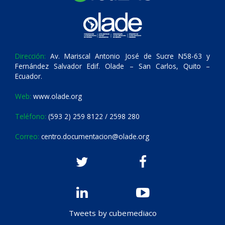
Dirección:
Av. Mariscal Antonio José de Sucre N58-63 y
Fernández Salvador Edif. Olade – San Carlos, Quito –
Ecuador.
Web:
www.olade.org
Teléfono:
(593 2) 259 8122 / 2598 280
Correo:
centro.documentacion@olade.org
Tweets by cubemediaco