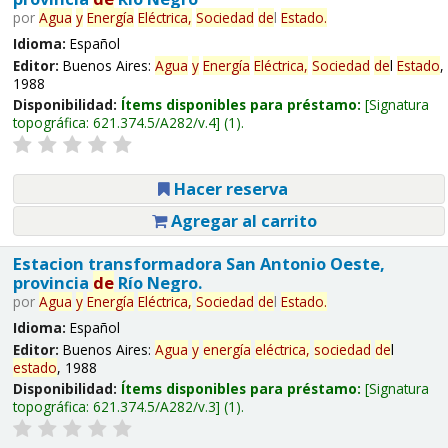
por
Agua
y
Energía
Eléctrica,
Sociedad
de
l
Estado
.
Idioma:
Español
Editor:
Buenos Aires:
Agua
y
Energía
Eléctrica,
Sociedad
de
l
Estado
,
1988
Disponibilidad:
Ítems disponibles para préstamo:
Signatura
topográfica:
621.374.5/A282/v.4
(1).
Hacer reserva
Agregar al carrito
Estacion transformadora San Antonio Oeste,
provincia
de
Río Negro.
por
Agua
y
Energía
Eléctrica,
Sociedad
de
l
Estado
.
Idioma:
Español
Editor:
Buenos Aires:
Agua
y
energía
eléctrica,
sociedad
de
l
estado
, 1988
Disponibilidad:
Ítems disponibles para préstamo:
Signatura
topográfica:
621.374.5/A282/v.3
(1).