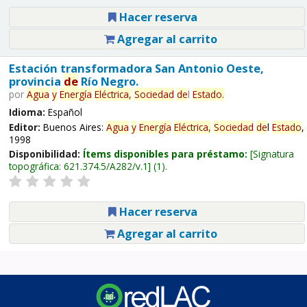
Hacer reserva
Agregar al carrito
Estación transformadora San Antonio Oeste,
provincia
de
Río Negro.
por
Agua
y
Energía
Eléctrica,
Sociedad
de
l
Estado
.
Idioma:
Español
Editor:
Buenos Aires:
Agua
y
Energía
Eléctrica,
Sociedad
de
l
Estado
,
1998
Disponibilidad:
Ítems disponibles para préstamo:
Signatura
topográfica:
621.374.5/A282/v.1
(1).
Hacer reserva
Agregar al carrito