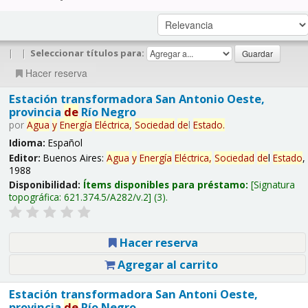
|
|
Seleccionar títulos para:
Hacer reserva
Estación transformadora San Antonio Oeste,
provincia
de
Río Negro
por
Agua
y
Energía
Eléctrica,
Sociedad
de
l
Estado
.
Idioma:
Español
Editor:
Buenos Aires:
Agua
y
Energía
Eléctrica,
Sociedad
de
l
Estado
,
1988
Disponibilidad:
Ítems disponibles para préstamo:
Signatura
topográfica:
621.374.5/A282/v.2
(3).
Hacer reserva
Agregar al carrito
Estación transformadora San Antoni Oeste,
provincia
de
Río Negro