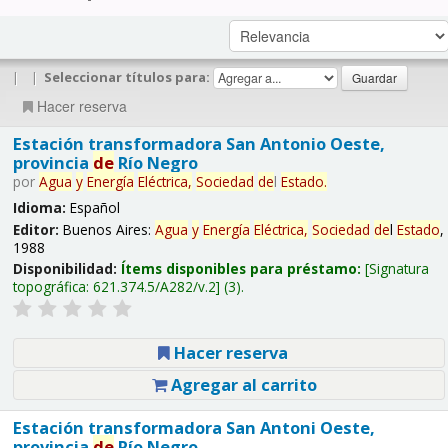
|
|
Seleccionar títulos para:
Hacer reserva
Estación transformadora San Antonio Oeste,
provincia
de
Río Negro
por
Agua
y
Energía
Eléctrica,
Sociedad
de
l
Estado
.
Idioma:
Español
Editor:
Buenos Aires:
Agua
y
Energía
Eléctrica,
Sociedad
de
l
Estado
,
1988
Disponibilidad:
Ítems disponibles para préstamo:
Signatura
topográfica:
621.374.5/A282/v.2
(3).
Hacer reserva
Agregar al carrito
Estación transformadora San Antoni Oeste,
provincia
de
Río Negro