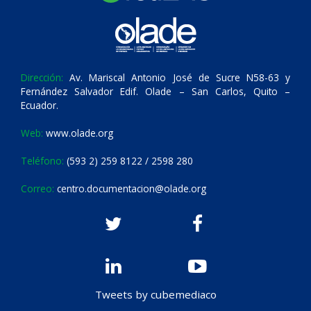
Dirección:
Av. Mariscal Antonio José de Sucre N58-63 y
Fernández Salvador Edif. Olade – San Carlos, Quito –
Ecuador.
Web:
www.olade.org
Teléfono:
(593 2) 259 8122 / 2598 280
Correo:
centro.documentacion@olade.org
Tweets by cubemediaco