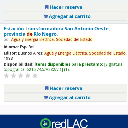
Hacer reserva
Agregar al carrito
Estación transformadora San Antonio Oeste,
provincia
de
Río Negro.
por
Agua
y
Energía
Eléctrica,
Sociedad
de
l
Estado
.
Idioma:
Español
Editor:
Buenos Aires:
Agua
y
Energía
Eléctrica,
Sociedad
de
l
Estado
,
1998
Disponibilidad:
Ítems disponibles para préstamo:
Signatura
topográfica:
621.374.5/A282/v.1
(1).
Hacer reserva
Agregar al carrito