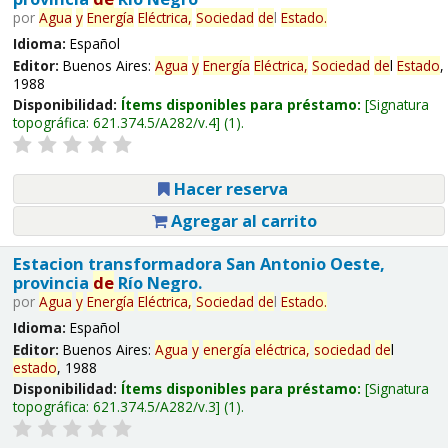
por
Agua
y
Energía
Eléctrica,
Sociedad
de
l
Estado
.
Idioma:
Español
Editor:
Buenos Aires:
Agua
y
Energía
Eléctrica,
Sociedad
de
l
Estado
,
1988
Disponibilidad:
Ítems disponibles para préstamo:
Signatura
topográfica:
621.374.5/A282/v.4
(1).
Hacer reserva
Agregar al carrito
Estacion transformadora San Antonio Oeste,
provincia
de
Río Negro.
por
Agua
y
Energía
Eléctrica,
Sociedad
de
l
Estado
.
Idioma:
Español
Editor:
Buenos Aires:
Agua
y
energía
eléctrica,
sociedad
de
l
estado
, 1988
Disponibilidad:
Ítems disponibles para préstamo:
Signatura
topográfica:
621.374.5/A282/v.3
(1).