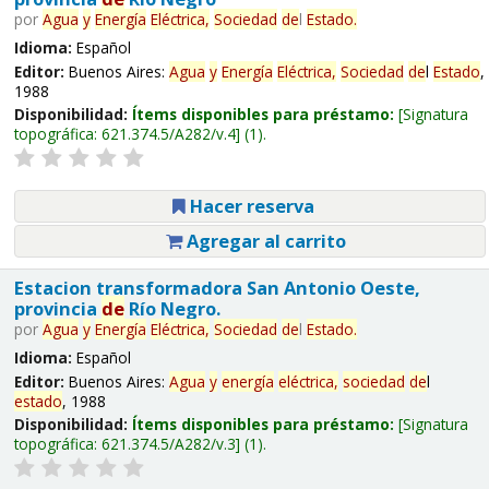
por
Agua
y
Energía
Eléctrica,
Sociedad
de
l
Estado
.
Idioma:
Español
Editor:
Buenos Aires:
Agua
y
Energía
Eléctrica,
Sociedad
de
l
Estado
,
1988
Disponibilidad:
Ítems disponibles para préstamo:
Signatura
topográfica:
621.374.5/A282/v.4
(1).
Hacer reserva
Agregar al carrito
Estacion transformadora San Antonio Oeste,
provincia
de
Río Negro.
por
Agua
y
Energía
Eléctrica,
Sociedad
de
l
Estado
.
Idioma:
Español
Editor:
Buenos Aires:
Agua
y
energía
eléctrica,
sociedad
de
l
estado
, 1988
Disponibilidad:
Ítems disponibles para préstamo:
Signatura
topográfica:
621.374.5/A282/v.3
(1).