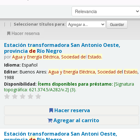
|
|
Seleccionar títulos para:
Hacer reserva
Estación transformadora San Antonio Oeste,
provincia
de
Río Negro
por
Agua
y
Energía
Eléctrica,
Sociedad
de
l
Estado
.
Idioma:
Español
Editor:
Buenos Aires:
Agua
y
Energía
Eléctrica,
Sociedad
de
l
Estado
,
1988
Disponibilidad:
Ítems disponibles para préstamo:
Signatura
topográfica:
621.374.5/A282/v.2
(3).
Hacer reserva
Agregar al carrito
Estación transformadora San Antoni Oeste,
provincia
de
Río Negro