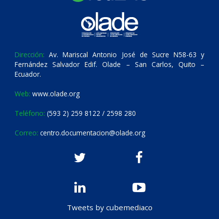
Dirección:
Av. Mariscal Antonio José de Sucre N58-63 y
Fernández Salvador Edif. Olade – San Carlos, Quito –
Ecuador.
Web:
www.olade.org
Teléfono:
(593 2) 259 8122 / 2598 280
Correo:
centro.documentacion@olade.org
Tweets by cubemediaco