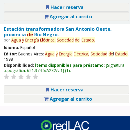
Hacer reserva
Agregar al carrito
Estación transformadora San Antonio Oeste,
provincia
de
Río Negro.
por
Agua
y
Energía
Eléctrica,
Sociedad
de
l
Estado
.
Idioma:
Español
Editor:
Buenos Aires:
Agua
y
Energía
Eléctrica,
Sociedad
de
l
Estado
,
1998
Disponibilidad:
Ítems disponibles para préstamo:
Signatura
topográfica:
621.374.5/A282/v.1
(1).
Hacer reserva
Agregar al carrito