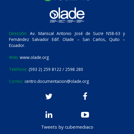
Dirección:
Av. Mariscal Antonio José de Sucre N58-63 y
Fernández Salvador Edif. Olade – San Carlos, Quito –
Ecuador.
Web:
www.olade.org
Teléfono:
(593 2) 259 8122 / 2598 280
Correo:
centro.documentacion@olade.org
Tweets by cubemediaco