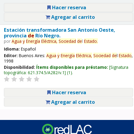
Hacer reserva
Agregar al carrito
Estación transformadora San Antonio Oeste,
provincia
de
Río Negro.
por
Agua
y
Energía
Eléctrica,
Sociedad
de
l
Estado
.
Idioma:
Español
Editor:
Buenos Aires:
Agua
y
Energía
Eléctrica,
Sociedad
de
l
Estado
,
1998
Disponibilidad:
Ítems disponibles para préstamo:
Signatura
topográfica:
621.374.5/A282/v.1
(1).
Hacer reserva
Agregar al carrito