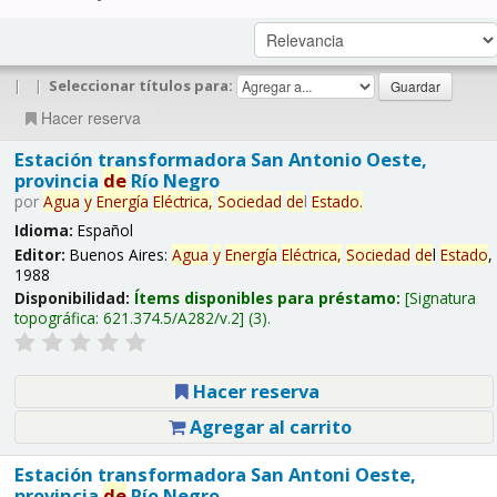
|
|
Seleccionar títulos para:
Hacer reserva
Estación transformadora San Antonio Oeste,
provincia
de
Río Negro
por
Agua
y
Energía
Eléctrica,
Sociedad
de
l
Estado
.
Idioma:
Español
Editor:
Buenos Aires:
Agua
y
Energía
Eléctrica,
Sociedad
de
l
Estado
,
1988
Disponibilidad:
Ítems disponibles para préstamo:
Signatura
topográfica:
621.374.5/A282/v.2
(3).
Hacer reserva
Agregar al carrito
Estación transformadora San Antoni Oeste,
provincia
de
Río Negro