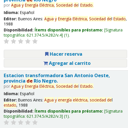
por
Agua
y
Energía
Eléctrica,
Sociedad
de
l
Estado
.
Idioma:
Español
Editor:
Buenos Aires:
Agua
y
Energía
Eléctrica,
Sociedad
de
l
Estado
,
1988
Disponibilidad:
Ítems disponibles para préstamo:
Signatura
topográfica:
621.374.5/A282/v.4
(1).
Hacer reserva
Agregar al carrito
Estacion transformadora San Antonio Oeste,
provincia
de
Río Negro.
por
Agua
y
Energía
Eléctrica,
Sociedad
de
l
Estado
.
Idioma:
Español
Editor:
Buenos Aires:
Agua
y
energía
eléctrica,
sociedad
de
l
estado
, 1988
Disponibilidad:
Ítems disponibles para préstamo:
Signatura
topográfica:
621.374.5/A282/v.3
(1).