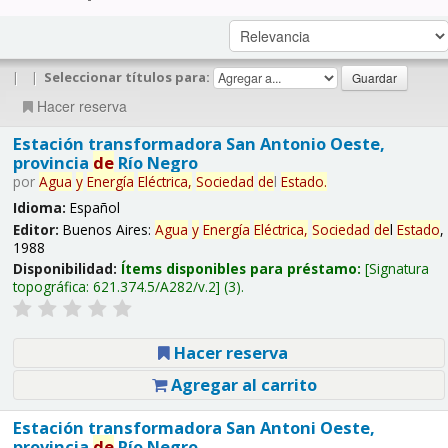
|
|
Seleccionar títulos para:
Hacer reserva
Estación transformadora San Antonio Oeste,
provincia
de
Río Negro
por
Agua
y
Energía
Eléctrica,
Sociedad
de
l
Estado
.
Idioma:
Español
Editor:
Buenos Aires:
Agua
y
Energía
Eléctrica,
Sociedad
de
l
Estado
,
1988
Disponibilidad:
Ítems disponibles para préstamo:
Signatura
topográfica:
621.374.5/A282/v.2
(3).
Hacer reserva
Agregar al carrito
Estación transformadora San Antoni Oeste,
provincia
de
Río Negro