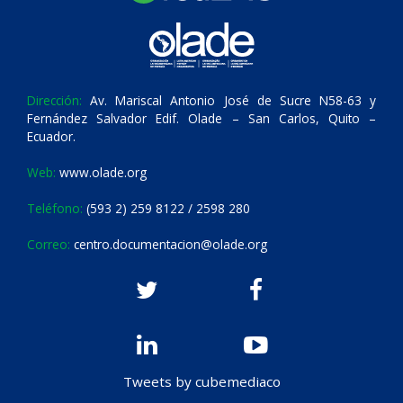
Dirección:
Av. Mariscal Antonio José de Sucre N58-63 y
Fernández Salvador Edif. Olade – San Carlos, Quito –
Ecuador.
Web:
www.olade.org
Teléfono:
(593 2) 259 8122 / 2598 280
Correo:
centro.documentacion@olade.org
Tweets by cubemediaco