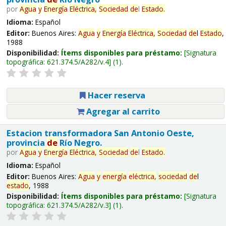
por
Agua
y
Energía
Eléctrica,
Sociedad
de
l
Estado
.
Idioma:
Español
Editor:
Buenos Aires:
Agua
y
Energía
Eléctrica,
Sociedad
de
l
Estado
,
1988
Disponibilidad:
Ítems disponibles para préstamo:
Signatura
topográfica:
621.374.5/A282/v.4
(1).
Hacer reserva
Agregar al carrito
Estacion transformadora San Antonio Oeste,
provincia
de
Río Negro.
por
Agua
y
Energía
Eléctrica,
Sociedad
de
l
Estado
.
Idioma:
Español
Editor:
Buenos Aires:
Agua
y
energía
eléctrica,
sociedad
de
l
estado
, 1988
Disponibilidad:
Ítems disponibles para préstamo:
Signatura
topográfica:
621.374.5/A282/v.3
(1).