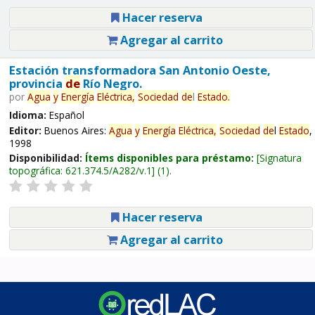
Hacer reserva
Agregar al carrito
Estación transformadora San Antonio Oeste,
provincia
de
Río Negro.
por
Agua
y
Energía
Eléctrica,
Sociedad
de
l
Estado
.
Idioma:
Español
Editor:
Buenos Aires:
Agua
y
Energía
Eléctrica,
Sociedad
de
l
Estado
,
1998
Disponibilidad:
Ítems disponibles para préstamo:
Signatura
topográfica:
621.374.5/A282/v.1
(1).
Hacer reserva
Agregar al carrito