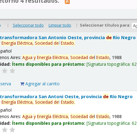
tornó 4 resultados.
|
Seleccionar todo
Limpiar todo
|
Seleccionar títulos para:
o
 transformadora San Antonio Oeste, provincia
de
Río Negro
y
Energía
Eléctrica,
Sociedad
de
l
Estado
.
spañol
enos Aires:
Agua
y
Energía
Eléctrica,
Sociedad
de
l
Estado
, 1988
lidad:
Ítems disponibles para préstamo:
Signatura topográfica:
62
eserva
Agregar al carrito
 transformadora San Antoni Oeste, provincia
de
Río Negro
y
Energía
Eléctrica,
Sociedad
de
l
Estado
.
spañol
enos Aires:
Agua
y
Energía
Eléctrica,
Sociedad
de
l
Estado
, 1988
lidad:
Ítems disponibles para préstamo:
Signatura topográfica:
62