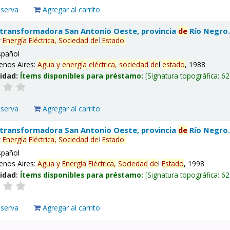
eserva
Agregar al carrito
 transformadora San Antonio Oeste, provincia
de
Río Negro
y
Energía
Eléctrica,
Sociedad
de
l
Estado
.
spañol
enos Aires:
Agua
y
energía
eléctrica,
sociedad
de
l
estado
, 1988
lidad:
Ítems disponibles para préstamo:
Signatura topográfica:
62
eserva
Agregar al carrito
 transformadora San Antonio Oeste, provincia
de
Río Negro
y
Energía
Eléctrica,
Sociedad
de
l
Estado
.
spañol
enos Aires:
Agua
y
Energía
Eléctrica,
Sociedad
de
l
Estado
, 1998
lidad:
Ítems disponibles para préstamo:
Signatura topográfica:
62
eserva
Agregar al carrito