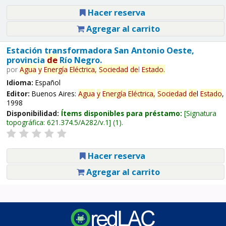
Hacer reserva
Agregar al carrito
Estación transformadora San Antonio Oeste,
provincia
de
Río Negro.
por
Agua
y
Energía
Eléctrica,
Sociedad
de
l
Estado
.
Idioma:
Español
Editor:
Buenos Aires:
Agua
y
Energía
Eléctrica,
Sociedad
de
l
Estado
,
1998
Disponibilidad:
Ítems disponibles para préstamo:
Signatura
topográfica:
621.374.5/A282/v.1
(1).
Hacer reserva
Agregar al carrito