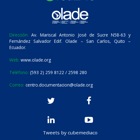
Dirección:
Av. Mariscal Antonio José de Sucre N58-63 y
Fernández Salvador Edif. Olade – San Carlos, Quito –
Ecuador.
Web:
www.olade.org
Teléfono:
(593 2) 259 8122 / 2598 280
Correo:
centro.documentacion@olade.org
Tweets by cubemediaco