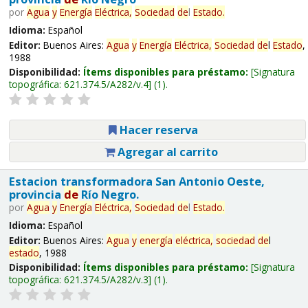
por
Agua
y
Energía
Eléctrica,
Sociedad
de
l
Estado
.
Idioma:
Español
Editor:
Buenos Aires:
Agua
y
Energía
Eléctrica,
Sociedad
de
l
Estado
,
1988
Disponibilidad:
Ítems disponibles para préstamo:
Signatura
topográfica:
621.374.5/A282/v.4
(1).
Hacer reserva
Agregar al carrito
Estacion transformadora San Antonio Oeste,
provincia
de
Río Negro.
por
Agua
y
Energía
Eléctrica,
Sociedad
de
l
Estado
.
Idioma:
Español
Editor:
Buenos Aires:
Agua
y
energía
eléctrica,
sociedad
de
l
estado
, 1988
Disponibilidad:
Ítems disponibles para préstamo:
Signatura
topográfica:
621.374.5/A282/v.3
(1).