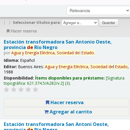
|
|
Seleccionar títulos para:
Hacer reserva
Estación transformadora San Antonio Oeste,
provincia
de
Río Negro
por
Agua
y
Energía
Eléctrica,
Sociedad
de
l
Estado
.
Idioma:
Español
Editor:
Buenos Aires:
Agua
y
Energía
Eléctrica,
Sociedad
de
l
Estado
,
1988
Disponibilidad:
Ítems disponibles para préstamo:
Signatura
topográfica:
621.374.5/A282/v.2
(3).
Hacer reserva
Agregar al carrito
Estación transformadora San Antoni Oeste,
provincia
de
Río Negro