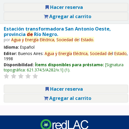
Hacer reserva
Agregar al carrito
Estación transformadora San Antonio Oeste,
provincia
de
Río Negro.
por
Agua
y
Energía
Eléctrica,
Sociedad
de
l
Estado
.
Idioma:
Español
Editor:
Buenos Aires:
Agua
y
Energía
Eléctrica,
Sociedad
de
l
Estado
,
1998
Disponibilidad:
Ítems disponibles para préstamo:
Signatura
topográfica:
621.374.5/A282/v.1
(1).
Hacer reserva
Agregar al carrito