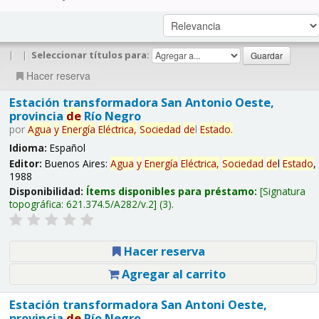
|
|
Seleccionar títulos para:
Hacer reserva
Estación transformadora San Antonio Oeste,
provincia
de
Río Negro
por
Agua
y
Energía
Eléctrica,
Sociedad
de
l
Estado
.
Idioma:
Español
Editor:
Buenos Aires:
Agua
y
Energía
Eléctrica,
Sociedad
de
l
Estado
,
1988
Disponibilidad:
Ítems disponibles para préstamo:
Signatura
topográfica:
621.374.5/A282/v.2
(3).
Hacer reserva
Agregar al carrito
Estación transformadora San Antoni Oeste,
provincia
de
Río Negro