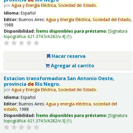
por
Agua
y
Energía
Eléctrica,
Sociedad
de
l
Estado
.
Idioma:
Español
Editor:
Buenos Aires:
Agua
y
Energía
Eléctrica,
Sociedad
de
l
Estado
,
1988
Disponibilidad:
Ítems disponibles para préstamo:
Signatura
topográfica:
621.374.5/A282/v.4
(1).
Hacer reserva
Agregar al carrito
Estacion transformadora San Antonio Oeste,
provincia
de
Río Negro.
por
Agua
y
Energía
Eléctrica,
Sociedad
de
l
Estado
.
Idioma:
Español
Editor:
Buenos Aires:
Agua
y
energía
eléctrica,
sociedad
de
l
estado
, 1988
Disponibilidad:
Ítems disponibles para préstamo:
Signatura
topográfica:
621.374.5/A282/v.3
(1).