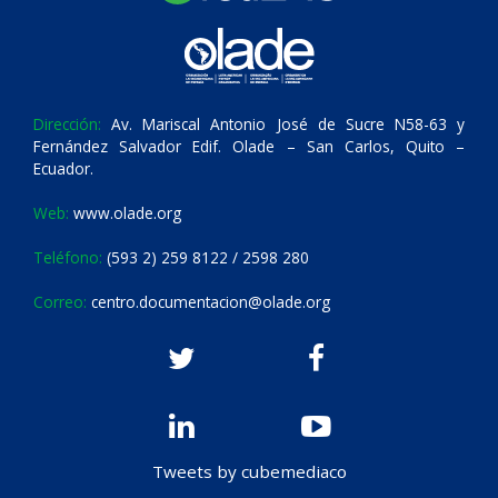
Dirección:
Av. Mariscal Antonio José de Sucre N58-63 y
Fernández Salvador Edif. Olade – San Carlos, Quito –
Ecuador.
Web:
www.olade.org
Teléfono:
(593 2) 259 8122 / 2598 280
Correo:
centro.documentacion@olade.org
Tweets by cubemediaco