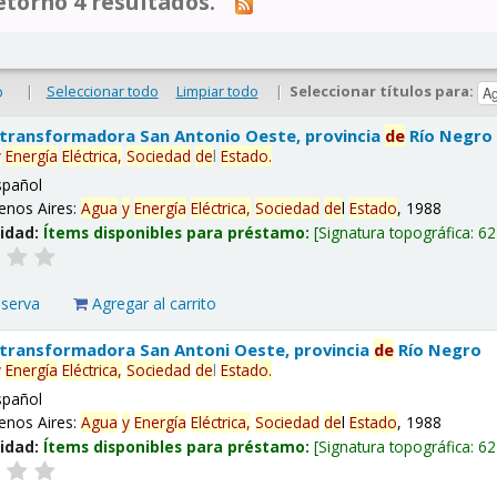
tornó 4 resultados.
|
Seleccionar todo
Limpiar todo
|
Seleccionar títulos para:
o
 transformadora San Antonio Oeste, provincia
de
Río Negro
y
Energía
Eléctrica,
Sociedad
de
l
Estado
.
spañol
enos Aires:
Agua
y
Energía
Eléctrica,
Sociedad
de
l
Estado
, 1988
lidad:
Ítems disponibles para préstamo:
Signatura topográfica:
62
eserva
Agregar al carrito
 transformadora San Antoni Oeste, provincia
de
Río Negro
y
Energía
Eléctrica,
Sociedad
de
l
Estado
.
spañol
enos Aires:
Agua
y
Energía
Eléctrica,
Sociedad
de
l
Estado
, 1988
lidad:
Ítems disponibles para préstamo:
Signatura topográfica:
62