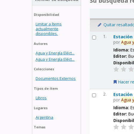
Su búsqueda re
Disponibilidad
Limitar a ítems
Quitar resaltad
actualmente
disponibles.
1.
Estación
por
Agua
Autores
Idioma:
E
Agua y Energía Eléct...
Editor:
Bu
Agua y Energía Eléct...
Disponibi
Colecciones
Documentos Externos
Hacer r
Tipos de ítem
2.
Estación
Libros
por
Agua
Idioma:
E
Lugares
Editor:
Bu
Argentina
Disponibi
Temas