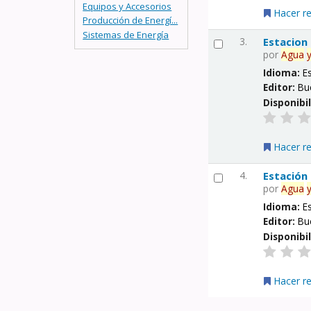
Equipos y Accesorios
Hacer r
Producción de Energí...
Sistemas de Energía
3.
Estacion
por
Agua
Idioma:
E
Editor:
Bu
Disponibi
Hacer r
4.
Estación
por
Agua
Idioma:
E
Editor:
Bu
Disponibi
Hacer r