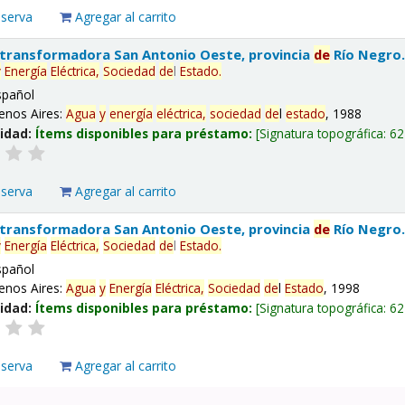
eserva
Agregar al carrito
 transformadora San Antonio Oeste, provincia
de
Río Negro
y
Energía
Eléctrica,
Sociedad
de
l
Estado
.
spañol
enos Aires:
Agua
y
energía
eléctrica,
sociedad
de
l
estado
, 1988
lidad:
Ítems disponibles para préstamo:
Signatura topográfica:
62
eserva
Agregar al carrito
 transformadora San Antonio Oeste, provincia
de
Río Negro
y
Energía
Eléctrica,
Sociedad
de
l
Estado
.
spañol
enos Aires:
Agua
y
Energía
Eléctrica,
Sociedad
de
l
Estado
, 1998
lidad:
Ítems disponibles para préstamo:
Signatura topográfica:
62
eserva
Agregar al carrito