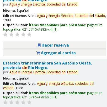
por
Agua
y
Energía
Eléctrica,
Sociedad
de
l
Estado
.
Idioma:
Español
Editor:
Buenos Aires:
Agua
y
Energía
Eléctrica,
Sociedad
de
l
Estado
,
1988
Disponibilidad:
Ítems disponibles para préstamo:
Signatura
topográfica:
621.374.5/A282/v.4
(1).
Hacer reserva
Agregar al carrito
Estacion transformadora San Antonio Oeste,
provincia
de
Río Negro.
por
Agua
y
Energía
Eléctrica,
Sociedad
de
l
Estado
.
Idioma:
Español
Editor:
Buenos Aires:
Agua
y
energía
eléctrica,
sociedad
de
l
estado
, 1988
Disponibilidad:
Ítems disponibles para préstamo:
Signatura
topográfica:
621.374.5/A282/v.3
(1).