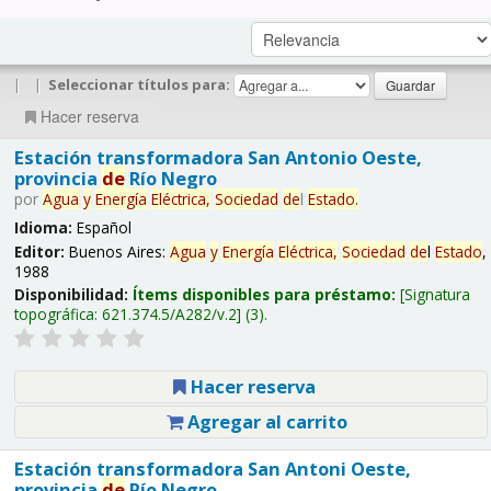
|
|
Seleccionar títulos para:
Hacer reserva
Estación transformadora San Antonio Oeste,
provincia
de
Río Negro
por
Agua
y
Energía
Eléctrica,
Sociedad
de
l
Estado
.
Idioma:
Español
Editor:
Buenos Aires:
Agua
y
Energía
Eléctrica,
Sociedad
de
l
Estado
,
1988
Disponibilidad:
Ítems disponibles para préstamo:
Signatura
topográfica:
621.374.5/A282/v.2
(3).
Hacer reserva
Agregar al carrito
Estación transformadora San Antoni Oeste,
provincia
de
Río Negro