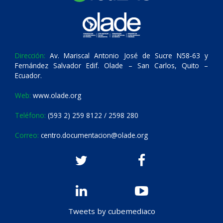
Dirección:
Av. Mariscal Antonio José de Sucre N58-63 y
Fernández Salvador Edif. Olade – San Carlos, Quito –
Ecuador.
Web:
www.olade.org
Teléfono:
(593 2) 259 8122 / 2598 280
Correo:
centro.documentacion@olade.org
Tweets by cubemediaco