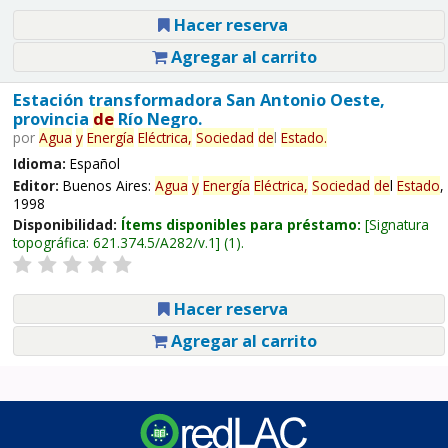
Hacer reserva
Agregar al carrito
Estación transformadora San Antonio Oeste,
provincia
de
Río Negro.
por
Agua
y
Energía
Eléctrica,
Sociedad
de
l
Estado
.
Idioma:
Español
Editor:
Buenos Aires:
Agua
y
Energía
Eléctrica,
Sociedad
de
l
Estado
,
1998
Disponibilidad:
Ítems disponibles para préstamo:
Signatura
topográfica:
621.374.5/A282/v.1
(1).
Hacer reserva
Agregar al carrito