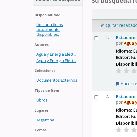
Su búsqueda re
Disponibilidad
Limitar a ítems
Quitar resaltad
actualmente
disponibles.
1.
Estación
por
Agua
Autores
Idioma:
E
Agua y Energía Eléct...
Editor:
Bu
Agua y Energía Eléct...
Disponibi
Colecciones
Documentos Externos
Hacer r
Tipos de ítem
2.
Estación
Libros
por
Agua
Idioma:
E
Lugares
Editor:
Bu
Argentina
Disponibi
Temas