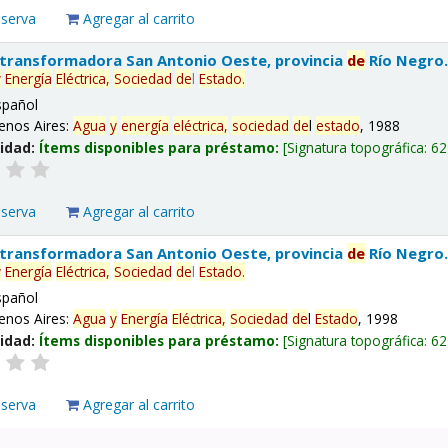
eserva
Agregar al carrito
 transformadora San Antonio Oeste, provincia
de
Río Negro
y
Energía
Eléctrica,
Sociedad
de
l
Estado
.
spañol
enos Aires:
Agua
y
energía
eléctrica,
sociedad
de
l
estado
, 1988
lidad:
Ítems disponibles para préstamo:
Signatura topográfica:
62
eserva
Agregar al carrito
 transformadora San Antonio Oeste, provincia
de
Río Negro
y
Energía
Eléctrica,
Sociedad
de
l
Estado
.
spañol
enos Aires:
Agua
y
Energía
Eléctrica,
Sociedad
de
l
Estado
, 1998
lidad:
Ítems disponibles para préstamo:
Signatura topográfica:
62
eserva
Agregar al carrito