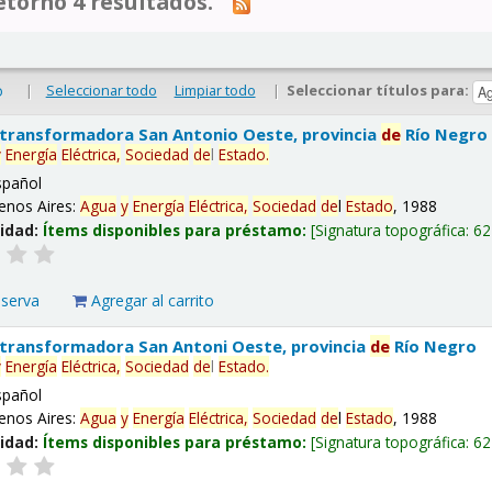
tornó 4 resultados.
|
Seleccionar todo
Limpiar todo
|
Seleccionar títulos para:
o
 transformadora San Antonio Oeste, provincia
de
Río Negro
y
Energía
Eléctrica,
Sociedad
de
l
Estado
.
spañol
enos Aires:
Agua
y
Energía
Eléctrica,
Sociedad
de
l
Estado
, 1988
lidad:
Ítems disponibles para préstamo:
Signatura topográfica:
62
eserva
Agregar al carrito
 transformadora San Antoni Oeste, provincia
de
Río Negro
y
Energía
Eléctrica,
Sociedad
de
l
Estado
.
spañol
enos Aires:
Agua
y
Energía
Eléctrica,
Sociedad
de
l
Estado
, 1988
lidad:
Ítems disponibles para préstamo:
Signatura topográfica:
62