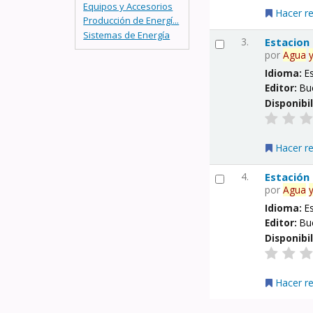
Equipos y Accesorios
Hacer r
Producción de Energí...
Sistemas de Energía
3.
Estacion
por
Agua
Idioma:
E
Editor:
Bu
Disponibi
Hacer r
4.
Estación
por
Agua
Idioma:
E
Editor:
Bu
Disponibi
Hacer r