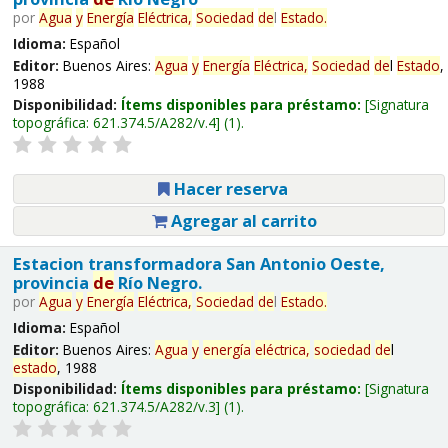
por
Agua
y
Energía
Eléctrica,
Sociedad
de
l
Estado
.
Idioma:
Español
Editor:
Buenos Aires:
Agua
y
Energía
Eléctrica,
Sociedad
de
l
Estado
,
1988
Disponibilidad:
Ítems disponibles para préstamo:
Signatura
topográfica:
621.374.5/A282/v.4
(1).
Hacer reserva
Agregar al carrito
Estacion transformadora San Antonio Oeste,
provincia
de
Río Negro.
por
Agua
y
Energía
Eléctrica,
Sociedad
de
l
Estado
.
Idioma:
Español
Editor:
Buenos Aires:
Agua
y
energía
eléctrica,
sociedad
de
l
estado
, 1988
Disponibilidad:
Ítems disponibles para préstamo:
Signatura
topográfica:
621.374.5/A282/v.3
(1).