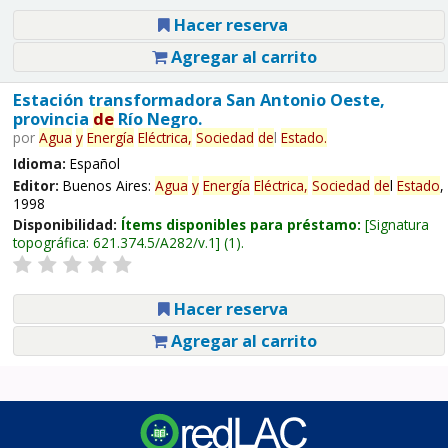
Hacer reserva
Agregar al carrito
Estación transformadora San Antonio Oeste,
provincia
de
Río Negro.
por
Agua
y
Energía
Eléctrica,
Sociedad
de
l
Estado
.
Idioma:
Español
Editor:
Buenos Aires:
Agua
y
Energía
Eléctrica,
Sociedad
de
l
Estado
,
1998
Disponibilidad:
Ítems disponibles para préstamo:
Signatura
topográfica:
621.374.5/A282/v.1
(1).
Hacer reserva
Agregar al carrito