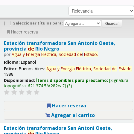
|
|
Seleccionar títulos para:
Hacer reserva
Estación transformadora San Antonio Oeste,
provincia
de
Río Negro
por
Agua
y
Energía
Eléctrica,
Sociedad
de
l
Estado
.
Idioma:
Español
Editor:
Buenos Aires:
Agua
y
Energía
Eléctrica,
Sociedad
de
l
Estado
,
1988
Disponibilidad:
Ítems disponibles para préstamo:
Signatura
topográfica:
621.374.5/A282/v.2
(3).
Hacer reserva
Agregar al carrito
Estación transformadora San Antoni Oeste,
provincia
de
Río Negro