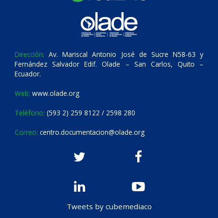
Dirección:
Av. Mariscal Antonio José de Sucre N58-63 y
Fernández Salvador Edif. Olade – San Carlos, Quito –
Ecuador.
Web:
www.olade.org
Teléfono:
(593 2) 259 8122 / 2598 280
Correo:
centro.documentacion@olade.org
Tweets by cubemediaco