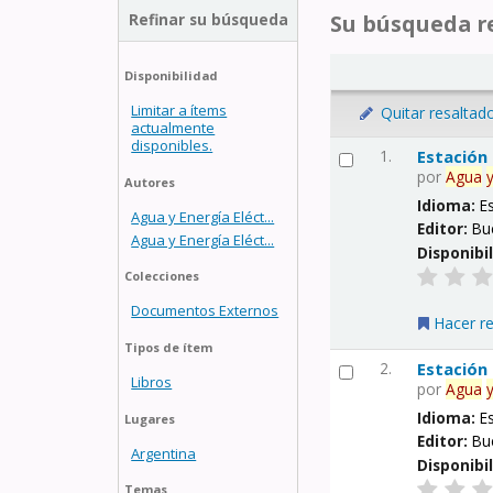
Refinar su búsqueda
Su búsqueda re
Disponibilidad
Limitar a ítems
Quitar resaltad
actualmente
disponibles.
1.
Estación
por
Agua
Autores
Idioma:
E
Agua y Energía Eléct...
Editor:
Bu
Agua y Energía Eléct...
Disponibi
Colecciones
Documentos Externos
Hacer r
Tipos de ítem
2.
Estación
Libros
por
Agua
Idioma:
E
Lugares
Editor:
Bu
Argentina
Disponibi
Temas