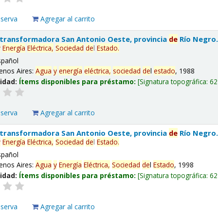
eserva
Agregar al carrito
 transformadora San Antonio Oeste, provincia
de
Río Negro
y
Energía
Eléctrica,
Sociedad
de
l
Estado
.
spañol
enos Aires:
Agua
y
energía
eléctrica,
sociedad
de
l
estado
, 1988
lidad:
Ítems disponibles para préstamo:
Signatura topográfica:
62
eserva
Agregar al carrito
 transformadora San Antonio Oeste, provincia
de
Río Negro
y
Energía
Eléctrica,
Sociedad
de
l
Estado
.
spañol
enos Aires:
Agua
y
Energía
Eléctrica,
Sociedad
de
l
Estado
, 1998
lidad:
Ítems disponibles para préstamo:
Signatura topográfica:
62
eserva
Agregar al carrito