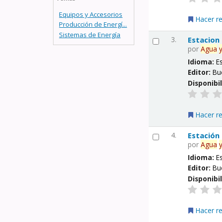
Equipos y Accesorios
Hacer r
Producción de Energí...
Sistemas de Energía
3.
Estacion
por
Agua
Idioma:
E
Editor:
Bu
Disponibi
Hacer r
4.
Estación
por
Agua
Idioma:
E
Editor:
Bu
Disponibi
Hacer r