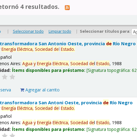
tornó 4 resultados.
|
Seleccionar todo
Limpiar todo
|
Seleccionar títulos para:
o
 transformadora San Antonio Oeste, provincia
de
Río Negro
y
Energía
Eléctrica,
Sociedad
de
l
Estado
.
spañol
enos Aires:
Agua
y
Energía
Eléctrica,
Sociedad
de
l
Estado
, 1988
lidad:
Ítems disponibles para préstamo:
Signatura topográfica:
62
eserva
Agregar al carrito
 transformadora San Antoni Oeste, provincia
de
Río Negro
y
Energía
Eléctrica,
Sociedad
de
l
Estado
.
spañol
enos Aires:
Agua
y
Energía
Eléctrica,
Sociedad
de
l
Estado
, 1988
lidad:
Ítems disponibles para préstamo:
Signatura topográfica:
62