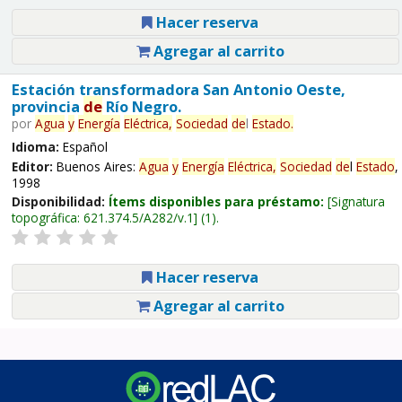
Hacer reserva
Agregar al carrito
Estación transformadora San Antonio Oeste,
provincia
de
Río Negro.
por
Agua
y
Energía
Eléctrica,
Sociedad
de
l
Estado
.
Idioma:
Español
Editor:
Buenos Aires:
Agua
y
Energía
Eléctrica,
Sociedad
de
l
Estado
,
1998
Disponibilidad:
Ítems disponibles para préstamo:
Signatura
topográfica:
621.374.5/A282/v.1
(1).
Hacer reserva
Agregar al carrito