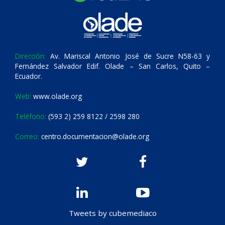
Dirección:
Av. Mariscal Antonio José de Sucre N58-63 y
Fernández Salvador Edif. Olade – San Carlos, Quito –
Ecuador.
Web:
www.olade.org
Teléfono:
(593 2) 259 8122 / 2598 280
Correo:
centro.documentacion@olade.org
Tweets by cubemediaco