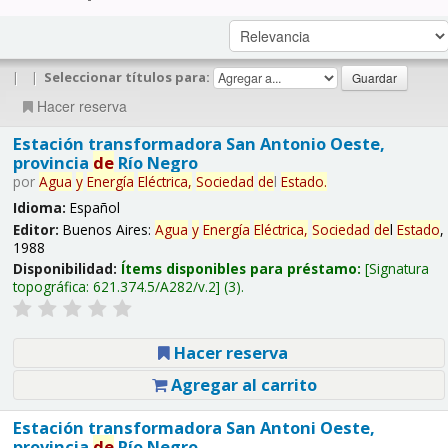
|
|
Seleccionar títulos para:
Hacer reserva
Estación transformadora San Antonio Oeste,
provincia
de
Río Negro
por
Agua
y
Energía
Eléctrica,
Sociedad
de
l
Estado
.
Idioma:
Español
Editor:
Buenos Aires:
Agua
y
Energía
Eléctrica,
Sociedad
de
l
Estado
,
1988
Disponibilidad:
Ítems disponibles para préstamo:
Signatura
topográfica:
621.374.5/A282/v.2
(3).
Hacer reserva
Agregar al carrito
Estación transformadora San Antoni Oeste,
provincia
de
Río Negro