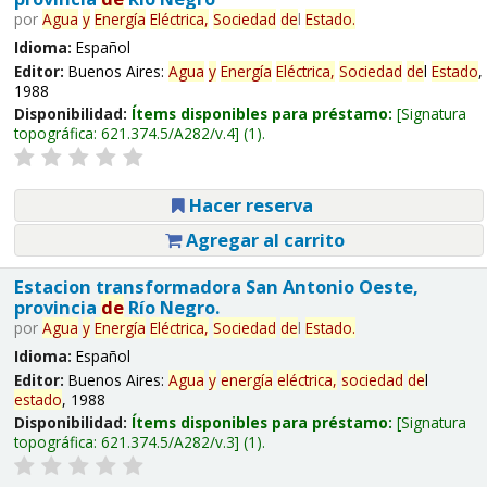
por
Agua
y
Energía
Eléctrica,
Sociedad
de
l
Estado
.
Idioma:
Español
Editor:
Buenos Aires:
Agua
y
Energía
Eléctrica,
Sociedad
de
l
Estado
,
1988
Disponibilidad:
Ítems disponibles para préstamo:
Signatura
topográfica:
621.374.5/A282/v.4
(1).
Hacer reserva
Agregar al carrito
Estacion transformadora San Antonio Oeste,
provincia
de
Río Negro.
por
Agua
y
Energía
Eléctrica,
Sociedad
de
l
Estado
.
Idioma:
Español
Editor:
Buenos Aires:
Agua
y
energía
eléctrica,
sociedad
de
l
estado
, 1988
Disponibilidad:
Ítems disponibles para préstamo:
Signatura
topográfica:
621.374.5/A282/v.3
(1).