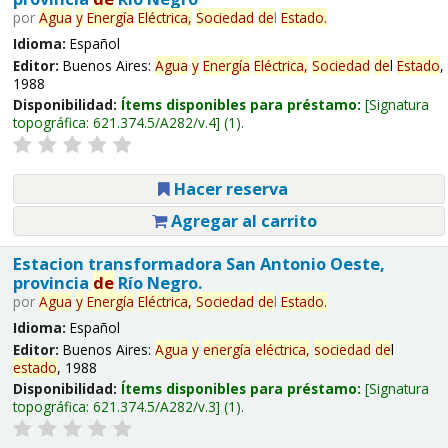
por
Agua
y
Energía
Eléctrica,
Sociedad
de
l
Estado
.
Idioma:
Español
Editor:
Buenos Aires:
Agua
y
Energía
Eléctrica,
Sociedad
de
l
Estado
,
1988
Disponibilidad:
Ítems disponibles para préstamo:
Signatura
topográfica:
621.374.5/A282/v.4
(1).
Hacer reserva
Agregar al carrito
Estacion transformadora San Antonio Oeste,
provincia
de
Río Negro.
por
Agua
y
Energía
Eléctrica,
Sociedad
de
l
Estado
.
Idioma:
Español
Editor:
Buenos Aires:
Agua
y
energía
eléctrica,
sociedad
de
l
estado
, 1988
Disponibilidad:
Ítems disponibles para préstamo:
Signatura
topográfica:
621.374.5/A282/v.3
(1).