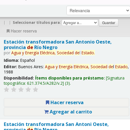
|
|
Seleccionar títulos para:
Hacer reserva
Estación transformadora San Antonio Oeste,
provincia
de
Río Negro
por
Agua
y
Energía
Eléctrica,
Sociedad
de
l
Estado
.
Idioma:
Español
Editor:
Buenos Aires:
Agua
y
Energía
Eléctrica,
Sociedad
de
l
Estado
,
1988
Disponibilidad:
Ítems disponibles para préstamo:
Signatura
topográfica:
621.374.5/A282/v.2
(3).
Hacer reserva
Agregar al carrito
Estación transformadora San Antoni Oeste,
provincia
de
Río Negro