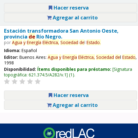
Hacer reserva
Agregar al carrito
Estación transformadora San Antonio Oeste,
provincia
de
Río Negro.
por
Agua
y
Energía
Eléctrica,
Sociedad
de
l
Estado
.
Idioma:
Español
Editor:
Buenos Aires:
Agua
y
Energía
Eléctrica,
Sociedad
de
l
Estado
,
1998
Disponibilidad:
Ítems disponibles para préstamo:
Signatura
topográfica:
621.374.5/A282/v.1
(1).
Hacer reserva
Agregar al carrito