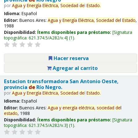
por
Agua
y
Energía
Eléctrica,
Sociedad
de
l
Estado
.
Idioma:
Español
Editor:
Buenos Aires:
Agua
y
Energía
Eléctrica,
Sociedad
de
l
Estado
,
1988
Disponibilidad:
Ítems disponibles para préstamo:
Signatura
topográfica:
621.374.5/A282/v.4
(1).
Hacer reserva
Agregar al carrito
Estacion transformadora San Antonio Oeste,
provincia
de
Río Negro.
por
Agua
y
Energía
Eléctrica,
Sociedad
de
l
Estado
.
Idioma:
Español
Editor:
Buenos Aires:
Agua
y
energía
eléctrica,
sociedad
de
l
estado
, 1988
Disponibilidad:
Ítems disponibles para préstamo:
Signatura
topográfica:
621.374.5/A282/v.3
(1).