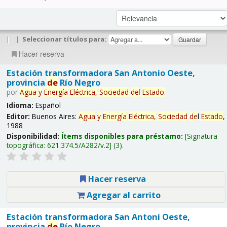
|
|
Seleccionar títulos para:
Hacer reserva
Estación transformadora San Antonio Oeste,
provincia
de
Río Negro
por
Agua
y
Energía
Eléctrica,
Sociedad
de
l
Estado
.
Idioma:
Español
Editor:
Buenos Aires:
Agua
y
Energía
Eléctrica,
Sociedad
de
l
Estado
,
1988
Disponibilidad:
Ítems disponibles para préstamo:
Signatura
topográfica:
621.374.5/A282/v.2
(3).
Hacer reserva
Agregar al carrito
Estación transformadora San Antoni Oeste,
provincia
de
Río Negro