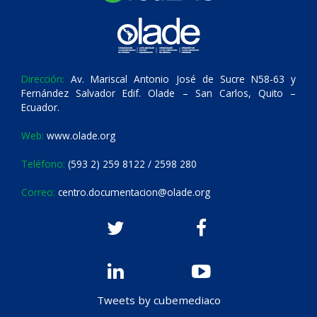
Dirección:
Av. Mariscal Antonio José de Sucre N58-63 y
Fernández Salvador Edif. Olade – San Carlos, Quito –
Ecuador.
Web:
www.olade.org
Teléfono:
(593 2) 259 8122 / 2598 280
Correo:
centro.documentacion@olade.org
Tweets by cubemediaco