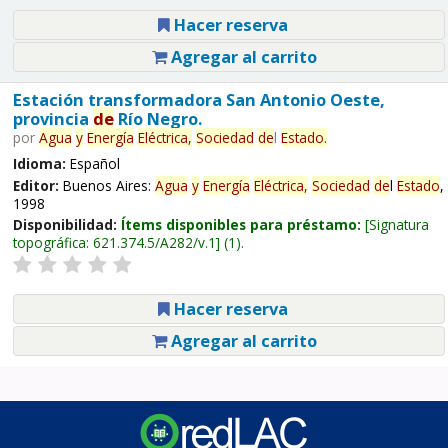
Hacer reserva
Agregar al carrito
Estación transformadora San Antonio Oeste,
provincia
de
Río Negro.
por
Agua
y
Energía
Eléctrica,
Sociedad
de
l
Estado
.
Idioma:
Español
Editor:
Buenos Aires:
Agua
y
Energía
Eléctrica,
Sociedad
de
l
Estado
,
1998
Disponibilidad:
Ítems disponibles para préstamo:
Signatura
topográfica:
621.374.5/A282/v.1
(1).
Hacer reserva
Agregar al carrito