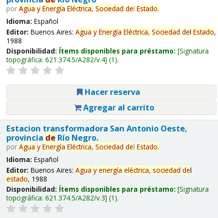
por
Agua
y
Energía
Eléctrica,
Sociedad
de
l
Estado
.
Idioma:
Español
Editor:
Buenos Aires:
Agua
y
Energía
Eléctrica,
Sociedad
de
l
Estado
,
1988
Disponibilidad:
Ítems disponibles para préstamo:
Signatura
topográfica:
621.374.5/A282/v.4
(1).
Hacer reserva
Agregar al carrito
Estacion transformadora San Antonio Oeste,
provincia
de
Río Negro.
por
Agua
y
Energía
Eléctrica,
Sociedad
de
l
Estado
.
Idioma:
Español
Editor:
Buenos Aires:
Agua
y
energía
eléctrica,
sociedad
de
l
estado
, 1988
Disponibilidad:
Ítems disponibles para préstamo:
Signatura
topográfica:
621.374.5/A282/v.3
(1).