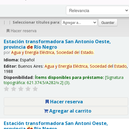
|
|
Seleccionar títulos para:
Hacer reserva
Estación transformadora San Antonio Oeste,
provincia
de
Río Negro
por
Agua
y
Energía
Eléctrica,
Sociedad
de
l
Estado
.
Idioma:
Español
Editor:
Buenos Aires:
Agua
y
Energía
Eléctrica,
Sociedad
de
l
Estado
,
1988
Disponibilidad:
Ítems disponibles para préstamo:
Signatura
topográfica:
621.374.5/A282/v.2
(3).
Hacer reserva
Agregar al carrito
Estación transformadora San Antoni Oeste,
provincia
de
Río Negro