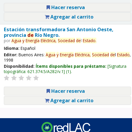
Hacer reserva
Agregar al carrito
Estación transformadora San Antonio Oeste,
provincia
de
Río Negro.
por
Agua
y
Energía
Eléctrica,
Sociedad
de
l
Estado
.
Idioma:
Español
Editor:
Buenos Aires:
Agua
y
Energía
Eléctrica,
Sociedad
de
l
Estado
,
1998
Disponibilidad:
Ítems disponibles para préstamo:
Signatura
topográfica:
621.374.5/A282/v.1
(1).
Hacer reserva
Agregar al carrito