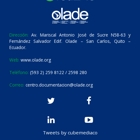
Dirección:
Av. Mariscal Antonio José de Sucre N58-63 y
Fernández Salvador Edif. Olade – San Carlos, Quito –
Ecuador.
Web:
www.olade.org
Teléfono:
(593 2) 259 8122 / 2598 280
Correo:
centro.documentacion@olade.org
Tweets by cubemediaco