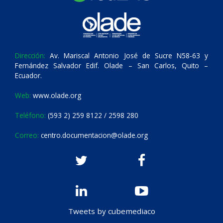
Dirección:
Av. Mariscal Antonio José de Sucre N58-63 y
Fernández Salvador Edif. Olade – San Carlos, Quito –
Ecuador.
Web:
www.olade.org
Teléfono:
(593 2) 259 8122 / 2598 280
Correo:
centro.documentacion@olade.org
Tweets by cubemediaco