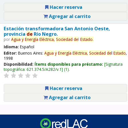
Hacer reserva
Agregar al carrito
Estación transformadora San Antonio Oeste,
provincia
de
Río Negro.
por
Agua
y
Energía
Eléctrica,
Sociedad
de
l
Estado
.
Idioma:
Español
Editor:
Buenos Aires:
Agua
y
Energía
Eléctrica,
Sociedad
de
l
Estado
,
1998
Disponibilidad:
Ítems disponibles para préstamo:
Signatura
topográfica:
621.374.5/A282/v.1
(1).
Hacer reserva
Agregar al carrito