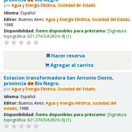
por
Agua
y
Energía
Eléctrica,
Sociedad
de
l
Estado
.
Idioma:
Español
Editor:
Buenos Aires:
Agua
y
Energía
Eléctrica,
Sociedad
de
l
Estado
,
1988
Disponibilidad:
Ítems disponibles para préstamo:
Signatura
topográfica:
621.374.5/A282/v.4
(1).
Hacer reserva
Agregar al carrito
Estacion transformadora San Antonio Oeste,
provincia
de
Río Negro.
por
Agua
y
Energía
Eléctrica,
Sociedad
de
l
Estado
.
Idioma:
Español
Editor:
Buenos Aires:
Agua
y
energía
eléctrica,
sociedad
de
l
estado
, 1988
Disponibilidad:
Ítems disponibles para préstamo:
Signatura
topográfica:
621.374.5/A282/v.3
(1).