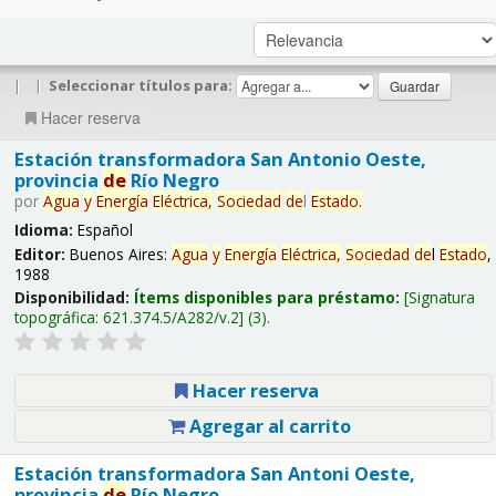
|
|
Seleccionar títulos para:
Hacer reserva
Estación transformadora San Antonio Oeste,
provincia
de
Río Negro
por
Agua
y
Energía
Eléctrica,
Sociedad
de
l
Estado
.
Idioma:
Español
Editor:
Buenos Aires:
Agua
y
Energía
Eléctrica,
Sociedad
de
l
Estado
,
1988
Disponibilidad:
Ítems disponibles para préstamo:
Signatura
topográfica:
621.374.5/A282/v.2
(3).
Hacer reserva
Agregar al carrito
Estación transformadora San Antoni Oeste,
provincia
de
Río Negro