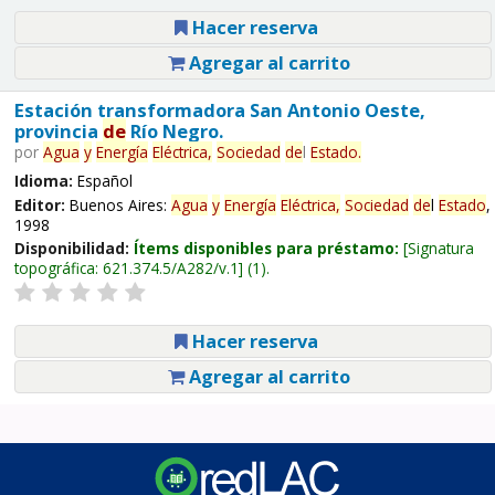
Hacer reserva
Agregar al carrito
Estación transformadora San Antonio Oeste,
provincia
de
Río Negro.
por
Agua
y
Energía
Eléctrica,
Sociedad
de
l
Estado
.
Idioma:
Español
Editor:
Buenos Aires:
Agua
y
Energía
Eléctrica,
Sociedad
de
l
Estado
,
1998
Disponibilidad:
Ítems disponibles para préstamo:
Signatura
topográfica:
621.374.5/A282/v.1
(1).
Hacer reserva
Agregar al carrito