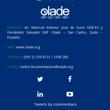
Dirección:
Av. Mariscal Antonio José de Sucre N58-63 y
Fernández Salvador Edif. Olade – San Carlos, Quito –
Ecuador.
Web:
www.olade.org
Teléfono:
(593 2) 259 8122 / 2598 280
Correo:
centro.documentacion@olade.org
Tweets by cubemediaco