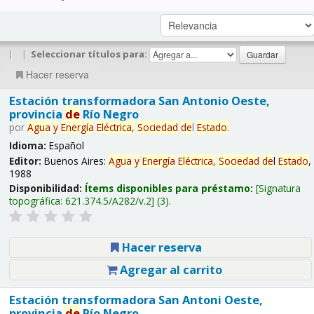
|
|
Seleccionar títulos para:
Hacer reserva
Estación transformadora San Antonio Oeste,
provincia
de
Río Negro
por
Agua
y
Energía
Eléctrica,
Sociedad
de
l
Estado
.
Idioma:
Español
Editor:
Buenos Aires:
Agua
y
Energía
Eléctrica,
Sociedad
de
l
Estado
,
1988
Disponibilidad:
Ítems disponibles para préstamo:
Signatura
topográfica:
621.374.5/A282/v.2
(3).
Hacer reserva
Agregar al carrito
Estación transformadora San Antoni Oeste,
provincia
de
Río Negro