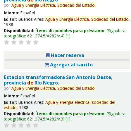
por
Agua
y
Energía
Eléctrica,
Sociedad
de
l
Estado
.
Idioma:
Español
Editor:
Buenos Aires:
Agua
y
Energía
Eléctrica,
Sociedad
de
l
Estado
,
1988
Disponibilidad:
Ítems disponibles para préstamo:
Signatura
topográfica:
621.374.5/A282/v.4
(1).
Hacer reserva
Agregar al carrito
Estacion transformadora San Antonio Oeste,
provincia
de
Río Negro.
por
Agua
y
Energía
Eléctrica,
Sociedad
de
l
Estado
.
Idioma:
Español
Editor:
Buenos Aires:
Agua
y
energía
eléctrica,
sociedad
de
l
estado
, 1988
Disponibilidad:
Ítems disponibles para préstamo:
Signatura
topográfica:
621.374.5/A282/v.3
(1).