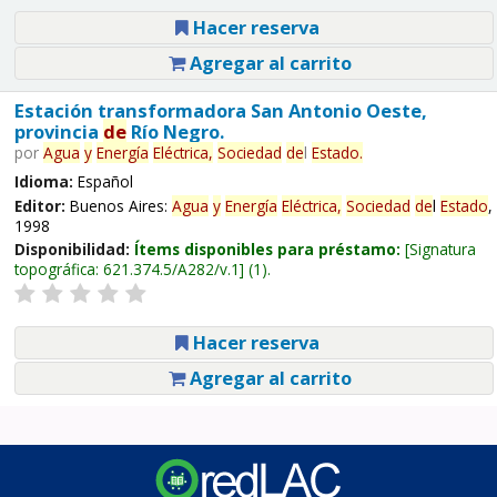
Hacer reserva
Agregar al carrito
Estación transformadora San Antonio Oeste,
provincia
de
Río Negro.
por
Agua
y
Energía
Eléctrica,
Sociedad
de
l
Estado
.
Idioma:
Español
Editor:
Buenos Aires:
Agua
y
Energía
Eléctrica,
Sociedad
de
l
Estado
,
1998
Disponibilidad:
Ítems disponibles para préstamo:
Signatura
topográfica:
621.374.5/A282/v.1
(1).
Hacer reserva
Agregar al carrito