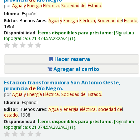
por
Agua
y
Energía
Eléctrica,
Sociedad
de
l
Estado
.
Idioma:
Español
Editor:
Buenos Aires:
Agua
y
Energía
Eléctrica,
Sociedad
de
l
Estado
,
1988
Disponibilidad:
Ítems disponibles para préstamo:
Signatura
topográfica:
621.374.5/A282/v.4
(1).
Hacer reserva
Agregar al carrito
Estacion transformadora San Antonio Oeste,
provincia
de
Río Negro.
por
Agua
y
Energía
Eléctrica,
Sociedad
de
l
Estado
.
Idioma:
Español
Editor:
Buenos Aires:
Agua
y
energía
eléctrica,
sociedad
de
l
estado
, 1988
Disponibilidad:
Ítems disponibles para préstamo:
Signatura
topográfica:
621.374.5/A282/v.3
(1).