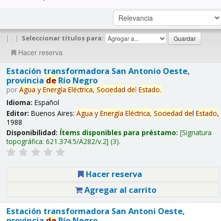
|
|
Seleccionar títulos para:
Hacer reserva
Estación transformadora San Antonio Oeste,
provincia
de
Río Negro
por
Agua
y
Energía
Eléctrica,
Sociedad
de
l
Estado
.
Idioma:
Español
Editor:
Buenos Aires:
Agua
y
Energía
Eléctrica,
Sociedad
de
l
Estado
,
1988
Disponibilidad:
Ítems disponibles para préstamo:
Signatura
topográfica:
621.374.5/A282/v.2
(3).
Hacer reserva
Agregar al carrito
Estación transformadora San Antoni Oeste,
provincia
de
Río Negro