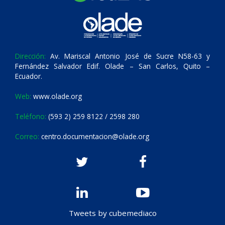
Dirección:
Av. Mariscal Antonio José de Sucre N58-63 y
Fernández Salvador Edif. Olade – San Carlos, Quito –
Ecuador.
Web:
www.olade.org
Teléfono:
(593 2) 259 8122 / 2598 280
Correo:
centro.documentacion@olade.org
Tweets by cubemediaco