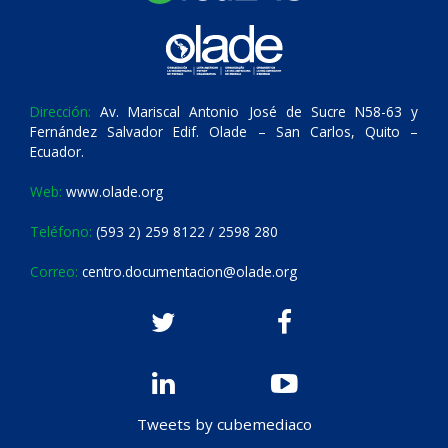
Dirección:
Av. Mariscal Antonio José de Sucre N58-63 y
Fernández Salvador Edif. Olade – San Carlos, Quito –
Ecuador.
Web:
www.olade.org
Teléfono:
(593 2) 259 8122 / 2598 280
Correo:
centro.documentacion@olade.org
Tweets by cubemediaco