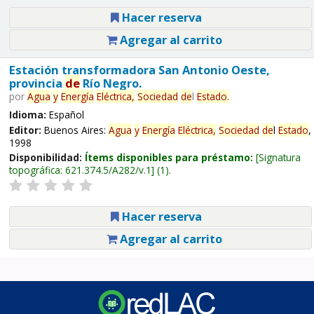
Hacer reserva
Agregar al carrito
Estación transformadora San Antonio Oeste,
provincia
de
Río Negro.
por
Agua
y
Energía
Eléctrica,
Sociedad
de
l
Estado
.
Idioma:
Español
Editor:
Buenos Aires:
Agua
y
Energía
Eléctrica,
Sociedad
de
l
Estado
,
1998
Disponibilidad:
Ítems disponibles para préstamo:
Signatura
topográfica:
621.374.5/A282/v.1
(1).
Hacer reserva
Agregar al carrito