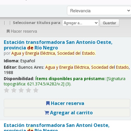
|
|
Seleccionar títulos para:
Hacer reserva
Estación transformadora San Antonio Oeste,
provincia
de
Río Negro
por
Agua
y
Energía
Eléctrica,
Sociedad
de
l
Estado
.
Idioma:
Español
Editor:
Buenos Aires:
Agua
y
Energía
Eléctrica,
Sociedad
de
l
Estado
,
1988
Disponibilidad:
Ítems disponibles para préstamo:
Signatura
topográfica:
621.374.5/A282/v.2
(3).
Hacer reserva
Agregar al carrito
Estación transformadora San Antoni Oeste,
provincia
de
Río Negro