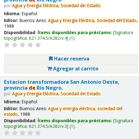
por
Agua
y
Energía
Eléctrica,
Sociedad
de
l
Estado
.
Idioma:
Español
Editor:
Buenos Aires:
Agua
y
Energía
Eléctrica,
Sociedad
de
l
Estado
,
1988
Disponibilidad:
Ítems disponibles para préstamo:
Signatura
topográfica:
621.374.5/A282/v.4
(1).
Hacer reserva
Agregar al carrito
Estacion transformadora San Antonio Oeste,
provincia
de
Río Negro.
por
Agua
y
Energía
Eléctrica,
Sociedad
de
l
Estado
.
Idioma:
Español
Editor:
Buenos Aires:
Agua
y
energía
eléctrica,
sociedad
de
l
estado
, 1988
Disponibilidad:
Ítems disponibles para préstamo:
Signatura
topográfica:
621.374.5/A282/v.3
(1).