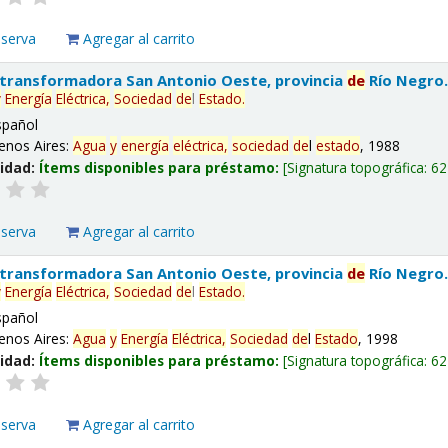
eserva
Agregar al carrito
 transformadora San Antonio Oeste, provincia
de
Río Negro
y
Energía
Eléctrica,
Sociedad
de
l
Estado
.
spañol
enos Aires:
Agua
y
energía
eléctrica,
sociedad
de
l
estado
, 1988
lidad:
Ítems disponibles para préstamo:
Signatura topográfica:
62
eserva
Agregar al carrito
 transformadora San Antonio Oeste, provincia
de
Río Negro
y
Energía
Eléctrica,
Sociedad
de
l
Estado
.
spañol
enos Aires:
Agua
y
Energía
Eléctrica,
Sociedad
de
l
Estado
, 1998
lidad:
Ítems disponibles para préstamo:
Signatura topográfica:
62
eserva
Agregar al carrito