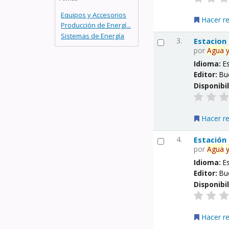
Equipos y Accesorios
Hacer r
Producción de Energí...
Sistemas de Energía
3.
Estacion
por
Agua
Idioma:
E
Editor:
Bu
Disponibi
Hacer r
4.
Estación
por
Agua
Idioma:
E
Editor:
Bu
Disponibi
Hacer r