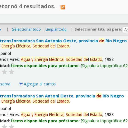
tornó 4 resultados.
|
Seleccionar todo
Limpiar todo
|
Seleccionar títulos para:
o
 transformadora San Antonio Oeste, provincia
de
Río Negro
y
Energía
Eléctrica,
Sociedad
de
l
Estado
.
spañol
enos Aires:
Agua
y
Energía
Eléctrica,
Sociedad
de
l
Estado
, 1988
lidad:
Ítems disponibles para préstamo:
Signatura topográfica:
62
eserva
Agregar al carrito
 transformadora San Antoni Oeste, provincia
de
Río Negro
y
Energía
Eléctrica,
Sociedad
de
l
Estado
.
spañol
enos Aires:
Agua
y
Energía
Eléctrica,
Sociedad
de
l
Estado
, 1988
lidad:
Ítems disponibles para préstamo:
Signatura topográfica:
62