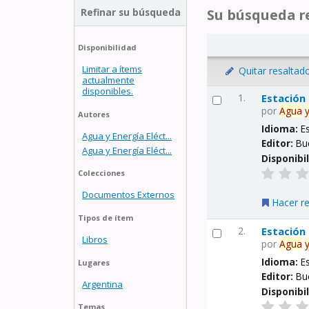
Refinar su búsqueda
Su búsqueda re
Disponibilidad
Limitar a ítems
Quitar resaltad
actualmente
disponibles.
1.
Estación
por
Agua
Autores
Idioma:
E
Agua y Energía Eléct...
Editor:
Bu
Agua y Energía Eléct...
Disponibi
Colecciones
Documentos Externos
Hacer r
Tipos de ítem
2.
Estación
Libros
por
Agua
Idioma:
E
Lugares
Editor:
Bu
Argentina
Disponibi
Temas