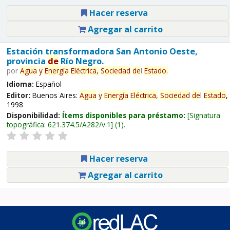
Hacer reserva
Agregar al carrito
Estación transformadora San Antonio Oeste,
provincia
de
Río Negro.
por
Agua
y
Energía
Eléctrica,
Sociedad
de
l
Estado
.
Idioma:
Español
Editor:
Buenos Aires:
Agua
y
Energía
Eléctrica,
Sociedad
de
l
Estado
,
1998
Disponibilidad:
Ítems disponibles para préstamo:
Signatura
topográfica:
621.374.5/A282/v.1
(1).
Hacer reserva
Agregar al carrito