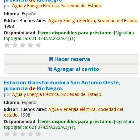
por
Agua
y
Energía
Eléctrica,
Sociedad
de
l
Estado
.
Idioma:
Español
Editor:
Buenos Aires:
Agua
y
Energía
Eléctrica,
Sociedad
de
l
Estado
,
1988
Disponibilidad:
Ítems disponibles para préstamo:
Signatura
topográfica:
621.374.5/A282/v.4
(1).
Hacer reserva
Agregar al carrito
Estacion transformadora San Antonio Oeste,
provincia
de
Río Negro.
por
Agua
y
Energía
Eléctrica,
Sociedad
de
l
Estado
.
Idioma:
Español
Editor:
Buenos Aires:
Agua
y
energía
eléctrica,
sociedad
de
l
estado
, 1988
Disponibilidad:
Ítems disponibles para préstamo:
Signatura
topográfica:
621.374.5/A282/v.3
(1).