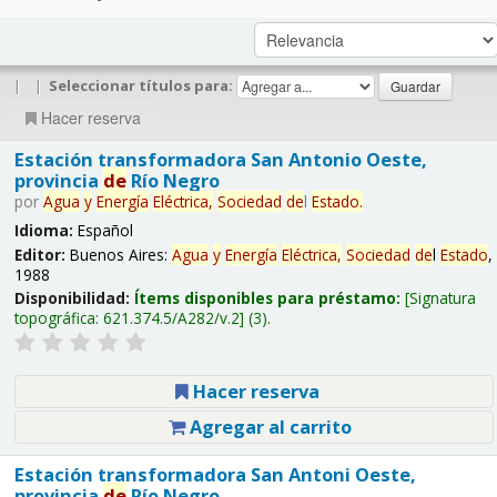
|
|
Seleccionar títulos para:
Hacer reserva
Estación transformadora San Antonio Oeste,
provincia
de
Río Negro
por
Agua
y
Energía
Eléctrica,
Sociedad
de
l
Estado
.
Idioma:
Español
Editor:
Buenos Aires:
Agua
y
Energía
Eléctrica,
Sociedad
de
l
Estado
,
1988
Disponibilidad:
Ítems disponibles para préstamo:
Signatura
topográfica:
621.374.5/A282/v.2
(3).
Hacer reserva
Agregar al carrito
Estación transformadora San Antoni Oeste,
provincia
de
Río Negro