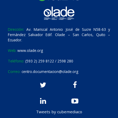
Dirección:
Av. Mariscal Antonio José de Sucre N58-63 y
Fernández Salvador Edif. Olade – San Carlos, Quito –
Ecuador.
Web:
www.olade.org
Teléfono:
(593 2) 259 8122 / 2598 280
Correo:
centro.documentacion@olade.org
Tweets by cubemediaco