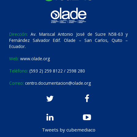
Dirección:
Av. Mariscal Antonio José de Sucre N58-63 y
Fernández Salvador Edif. Olade – San Carlos, Quito –
Ecuador.
Web:
www.olade.org
Teléfono:
(593 2) 259 8122 / 2598 280
Correo:
centro.documentacion@olade.org
Tweets by cubemediaco