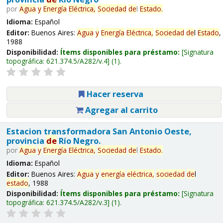
por
Agua
y
Energía
Eléctrica,
Sociedad
de
l
Estado
.
Idioma:
Español
Editor:
Buenos Aires:
Agua
y
Energía
Eléctrica,
Sociedad
de
l
Estado
,
1988
Disponibilidad:
Ítems disponibles para préstamo:
Signatura
topográfica:
621.374.5/A282/v.4
(1).
Hacer reserva
Agregar al carrito
Estacion transformadora San Antonio Oeste,
provincia
de
Río Negro.
por
Agua
y
Energía
Eléctrica,
Sociedad
de
l
Estado
.
Idioma:
Español
Editor:
Buenos Aires:
Agua
y
energía
eléctrica,
sociedad
de
l
estado
, 1988
Disponibilidad:
Ítems disponibles para préstamo:
Signatura
topográfica:
621.374.5/A282/v.3
(1).