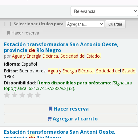
|
|
Seleccionar títulos para:
Hacer reserva
Estación transformadora San Antonio Oeste,
provincia
de
Río Negro
por
Agua
y
Energía
Eléctrica,
Sociedad
de
l
Estado
.
Idioma:
Español
Editor:
Buenos Aires:
Agua
y
Energía
Eléctrica,
Sociedad
de
l
Estado
,
1988
Disponibilidad:
Ítems disponibles para préstamo:
Signatura
topográfica:
621.374.5/A282/v.2
(3).
Hacer reserva
Agregar al carrito
Estación transformadora San Antoni Oeste,
provincia
de
Río Negro