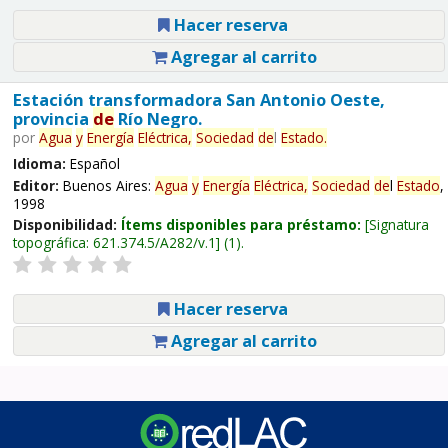
Hacer reserva
Agregar al carrito
Estación transformadora San Antonio Oeste,
provincia
de
Río Negro.
por
Agua
y
Energía
Eléctrica,
Sociedad
de
l
Estado
.
Idioma:
Español
Editor:
Buenos Aires:
Agua
y
Energía
Eléctrica,
Sociedad
de
l
Estado
,
1998
Disponibilidad:
Ítems disponibles para préstamo:
Signatura
topográfica:
621.374.5/A282/v.1
(1).
Hacer reserva
Agregar al carrito