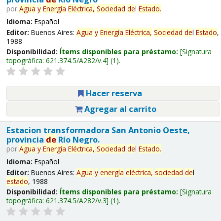
por
Agua
y
Energía
Eléctrica,
Sociedad
de
l
Estado
.
Idioma:
Español
Editor:
Buenos Aires:
Agua
y
Energía
Eléctrica,
Sociedad
de
l
Estado
,
1988
Disponibilidad:
Ítems disponibles para préstamo:
Signatura
topográfica:
621.374.5/A282/v.4
(1).
Hacer reserva
Agregar al carrito
Estacion transformadora San Antonio Oeste,
provincia
de
Río Negro.
por
Agua
y
Energía
Eléctrica,
Sociedad
de
l
Estado
.
Idioma:
Español
Editor:
Buenos Aires:
Agua
y
energía
eléctrica,
sociedad
de
l
estado
, 1988
Disponibilidad:
Ítems disponibles para préstamo:
Signatura
topográfica:
621.374.5/A282/v.3
(1).