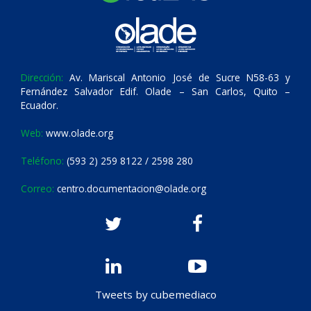
Dirección:
Av. Mariscal Antonio José de Sucre N58-63 y
Fernández Salvador Edif. Olade – San Carlos, Quito –
Ecuador.
Web:
www.olade.org
Teléfono:
(593 2) 259 8122 / 2598 280
Correo:
centro.documentacion@olade.org
Tweets by cubemediaco