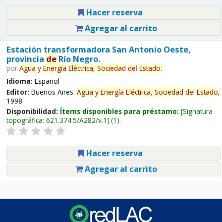
Hacer reserva
Agregar al carrito
Estación transformadora San Antonio Oeste,
provincia
de
Río Negro.
por
Agua
y
Energía
Eléctrica,
Sociedad
de
l
Estado
.
Idioma:
Español
Editor:
Buenos Aires:
Agua
y
Energía
Eléctrica,
Sociedad
de
l
Estado
,
1998
Disponibilidad:
Ítems disponibles para préstamo:
Signatura
topográfica:
621.374.5/A282/v.1
(1).
Hacer reserva
Agregar al carrito