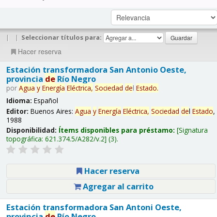
|
|
Seleccionar títulos para:
Hacer reserva
Estación transformadora San Antonio Oeste,
provincia
de
Río Negro
por
Agua
y
Energía
Eléctrica,
Sociedad
de
l
Estado
.
Idioma:
Español
Editor:
Buenos Aires:
Agua
y
Energía
Eléctrica,
Sociedad
de
l
Estado
,
1988
Disponibilidad:
Ítems disponibles para préstamo:
Signatura
topográfica:
621.374.5/A282/v.2
(3).
Hacer reserva
Agregar al carrito
Estación transformadora San Antoni Oeste,
provincia
de
Río Negro