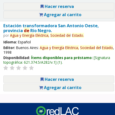
Hacer reserva
Agregar al carrito
Estación transformadora San Antonio Oeste,
provincia
de
Río Negro.
por
Agua
y
Energía
Eléctrica,
Sociedad
de
l
Estado
.
Idioma:
Español
Editor:
Buenos Aires:
Agua
y
Energía
Eléctrica,
Sociedad
de
l
Estado
,
1998
Disponibilidad:
Ítems disponibles para préstamo:
Signatura
topográfica:
621.374.5/A282/v.1
(1).
Hacer reserva
Agregar al carrito