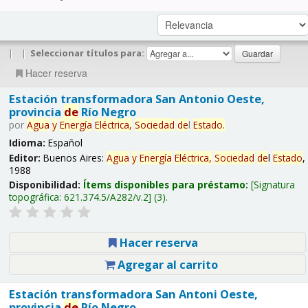
|
|
Seleccionar títulos para:
Hacer reserva
Estación transformadora San Antonio Oeste,
provincia
de
Río Negro
por
Agua
y
Energía
Eléctrica,
Sociedad
de
l
Estado
.
Idioma:
Español
Editor:
Buenos Aires:
Agua
y
Energía
Eléctrica,
Sociedad
de
l
Estado
,
1988
Disponibilidad:
Ítems disponibles para préstamo:
Signatura
topográfica:
621.374.5/A282/v.2
(3).
Hacer reserva
Agregar al carrito
Estación transformadora San Antoni Oeste,
provincia
de
Río Negro