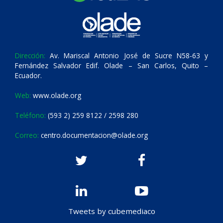
Dirección:
Av. Mariscal Antonio José de Sucre N58-63 y
Fernández Salvador Edif. Olade – San Carlos, Quito –
Ecuador.
Web:
www.olade.org
Teléfono:
(593 2) 259 8122 / 2598 280
Correo:
centro.documentacion@olade.org
Tweets by cubemediaco