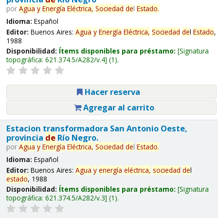
por
Agua
y
Energía
Eléctrica,
Sociedad
de
l
Estado
.
Idioma:
Español
Editor:
Buenos Aires:
Agua
y
Energía
Eléctrica,
Sociedad
de
l
Estado
,
1988
Disponibilidad:
Ítems disponibles para préstamo:
Signatura
topográfica:
621.374.5/A282/v.4
(1).
Hacer reserva
Agregar al carrito
Estacion transformadora San Antonio Oeste,
provincia
de
Río Negro.
por
Agua
y
Energía
Eléctrica,
Sociedad
de
l
Estado
.
Idioma:
Español
Editor:
Buenos Aires:
Agua
y
energía
eléctrica,
sociedad
de
l
estado
, 1988
Disponibilidad:
Ítems disponibles para préstamo:
Signatura
topográfica:
621.374.5/A282/v.3
(1).