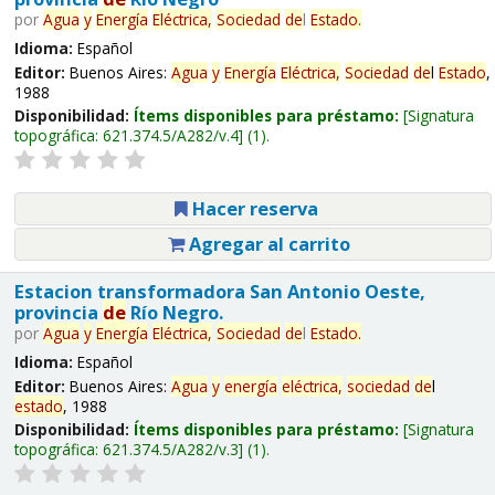
por
Agua
y
Energía
Eléctrica,
Sociedad
de
l
Estado
.
Idioma:
Español
Editor:
Buenos Aires:
Agua
y
Energía
Eléctrica,
Sociedad
de
l
Estado
,
1988
Disponibilidad:
Ítems disponibles para préstamo:
Signatura
topográfica:
621.374.5/A282/v.4
(1).
Hacer reserva
Agregar al carrito
Estacion transformadora San Antonio Oeste,
provincia
de
Río Negro.
por
Agua
y
Energía
Eléctrica,
Sociedad
de
l
Estado
.
Idioma:
Español
Editor:
Buenos Aires:
Agua
y
energía
eléctrica,
sociedad
de
l
estado
, 1988
Disponibilidad:
Ítems disponibles para préstamo:
Signatura
topográfica:
621.374.5/A282/v.3
(1).