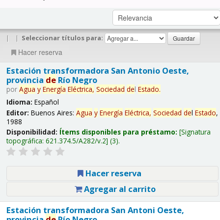
|
|
Seleccionar títulos para:
Hacer reserva
Estación transformadora San Antonio Oeste,
provincia
de
Río Negro
por
Agua
y
Energía
Eléctrica,
Sociedad
de
l
Estado
.
Idioma:
Español
Editor:
Buenos Aires:
Agua
y
Energía
Eléctrica,
Sociedad
de
l
Estado
,
1988
Disponibilidad:
Ítems disponibles para préstamo:
Signatura
topográfica:
621.374.5/A282/v.2
(3).
Hacer reserva
Agregar al carrito
Estación transformadora San Antoni Oeste,
provincia
de
Río Negro