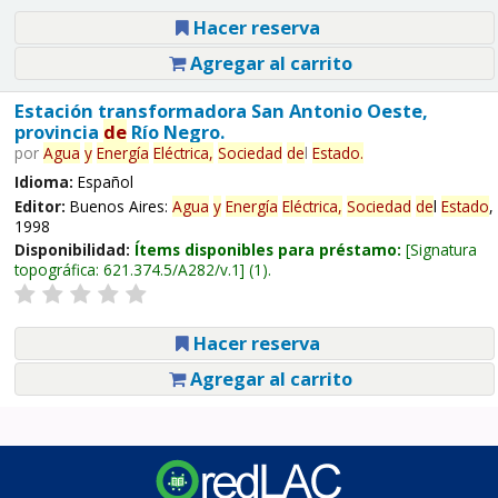
Hacer reserva
Agregar al carrito
Estación transformadora San Antonio Oeste,
provincia
de
Río Negro.
por
Agua
y
Energía
Eléctrica,
Sociedad
de
l
Estado
.
Idioma:
Español
Editor:
Buenos Aires:
Agua
y
Energía
Eléctrica,
Sociedad
de
l
Estado
,
1998
Disponibilidad:
Ítems disponibles para préstamo:
Signatura
topográfica:
621.374.5/A282/v.1
(1).
Hacer reserva
Agregar al carrito