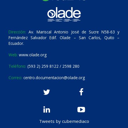
Dirección:
Av. Mariscal Antonio José de Sucre N58-63 y
Fernández Salvador Edif. Olade – San Carlos, Quito –
Ecuador.
Web:
www.olade.org
Teléfono:
(593 2) 259 8122 / 2598 280
Correo:
centro.documentacion@olade.org
Tweets by cubemediaco