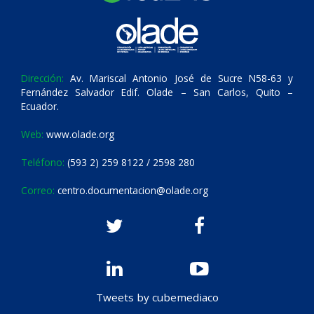
Dirección:
Av. Mariscal Antonio José de Sucre N58-63 y
Fernández Salvador Edif. Olade – San Carlos, Quito –
Ecuador.
Web:
www.olade.org
Teléfono:
(593 2) 259 8122 / 2598 280
Correo:
centro.documentacion@olade.org
Tweets by cubemediaco