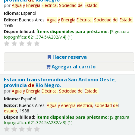
por
Agua
y
Energía
Eléctrica,
Sociedad
de
l
Estado
.
Idioma:
Español
Editor:
Buenos Aires:
Agua
y
Energía
Eléctrica,
Sociedad
de
l
Estado
,
1988
Disponibilidad:
Ítems disponibles para préstamo:
Signatura
topográfica:
621.374.5/A282/v.4
(1).
Hacer reserva
Agregar al carrito
Estacion transformadora San Antonio Oeste,
provincia
de
Río Negro.
por
Agua
y
Energía
Eléctrica,
Sociedad
de
l
Estado
.
Idioma:
Español
Editor:
Buenos Aires:
Agua
y
energía
eléctrica,
sociedad
de
l
estado
, 1988
Disponibilidad:
Ítems disponibles para préstamo:
Signatura
topográfica:
621.374.5/A282/v.3
(1).