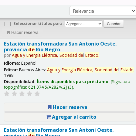
|
|
Seleccionar títulos para:
Hacer reserva
Estación transformadora San Antonio Oeste,
provincia
de
Río Negro
por
Agua
y
Energía
Eléctrica,
Sociedad
de
l
Estado
.
Idioma:
Español
Editor:
Buenos Aires:
Agua
y
Energía
Eléctrica,
Sociedad
de
l
Estado
,
1988
Disponibilidad:
Ítems disponibles para préstamo:
Signatura
topográfica:
621.374.5/A282/v.2
(3).
Hacer reserva
Agregar al carrito
Estación transformadora San Antoni Oeste,
provincia
de
Río Negro