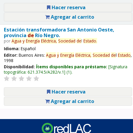
Hacer reserva
Agregar al carrito
Estación transformadora San Antonio Oeste,
provincia
de
Río Negro.
por
Agua
y
Energía
Eléctrica,
Sociedad
de
l
Estado
.
Idioma:
Español
Editor:
Buenos Aires:
Agua
y
Energía
Eléctrica,
Sociedad
de
l
Estado
,
1998
Disponibilidad:
Ítems disponibles para préstamo:
Signatura
topográfica:
621.374.5/A282/v.1
(1).
Hacer reserva
Agregar al carrito