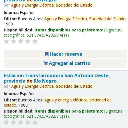
por
Agua
y
Energía
Eléctrica,
Sociedad
de
l
Estado
.
Idioma:
Español
Editor:
Buenos Aires:
Agua
y
Energía
Eléctrica,
Sociedad
de
l
Estado
,
1988
Disponibilidad:
Ítems disponibles para préstamo:
Signatura
topográfica:
621.374.5/A282/v.4
(1).
Hacer reserva
Agregar al carrito
Estacion transformadora San Antonio Oeste,
provincia
de
Río Negro.
por
Agua
y
Energía
Eléctrica,
Sociedad
de
l
Estado
.
Idioma:
Español
Editor:
Buenos Aires:
Agua
y
energía
eléctrica,
sociedad
de
l
estado
, 1988
Disponibilidad:
Ítems disponibles para préstamo:
Signatura
topográfica:
621.374.5/A282/v.3
(1).