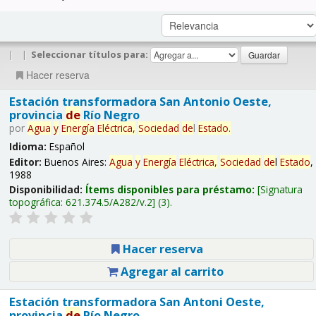
|
|
Seleccionar títulos para:
Hacer reserva
Estación transformadora San Antonio Oeste,
provincia
de
Río Negro
por
Agua
y
Energía
Eléctrica,
Sociedad
de
l
Estado
.
Idioma:
Español
Editor:
Buenos Aires:
Agua
y
Energía
Eléctrica,
Sociedad
de
l
Estado
,
1988
Disponibilidad:
Ítems disponibles para préstamo:
Signatura
topográfica:
621.374.5/A282/v.2
(3).
Hacer reserva
Agregar al carrito
Estación transformadora San Antoni Oeste,
provincia
de
Río Negro