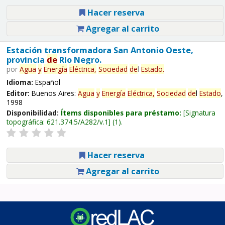
Hacer reserva
Agregar al carrito
Estación transformadora San Antonio Oeste,
provincia
de
Río Negro.
por
Agua
y
Energía
Eléctrica,
Sociedad
de
l
Estado
.
Idioma:
Español
Editor:
Buenos Aires:
Agua
y
Energía
Eléctrica,
Sociedad
de
l
Estado
,
1998
Disponibilidad:
Ítems disponibles para préstamo:
Signatura
topográfica:
621.374.5/A282/v.1
(1).
Hacer reserva
Agregar al carrito