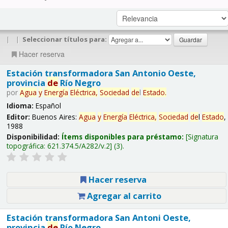
|
|
Seleccionar títulos para:
Hacer reserva
Estación transformadora San Antonio Oeste,
provincia
de
Río Negro
por
Agua
y
Energía
Eléctrica,
Sociedad
de
l
Estado
.
Idioma:
Español
Editor:
Buenos Aires:
Agua
y
Energía
Eléctrica,
Sociedad
de
l
Estado
,
1988
Disponibilidad:
Ítems disponibles para préstamo:
Signatura
topográfica:
621.374.5/A282/v.2
(3).
Hacer reserva
Agregar al carrito
Estación transformadora San Antoni Oeste,
provincia
de
Río Negro