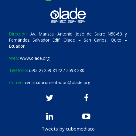
Dirección:
Av. Mariscal Antonio José de Sucre N58-63 y
Fernández Salvador Edif. Olade – San Carlos, Quito –
Ecuador.
Web:
www.olade.org
Teléfono:
(593 2) 259 8122 / 2598 280
Correo:
centro.documentacion@olade.org
Tweets by cubemediaco