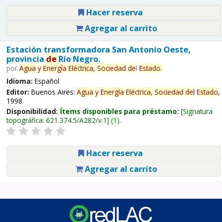
Hacer reserva
Agregar al carrito
Estación transformadora San Antonio Oeste,
provincia
de
Río Negro.
por
Agua
y
Energía
Eléctrica,
Sociedad
de
l
Estado
.
Idioma:
Español
Editor:
Buenos Aires:
Agua
y
Energía
Eléctrica,
Sociedad
de
l
Estado
,
1998
Disponibilidad:
Ítems disponibles para préstamo:
Signatura
topográfica:
621.374.5/A282/v.1
(1).
Hacer reserva
Agregar al carrito