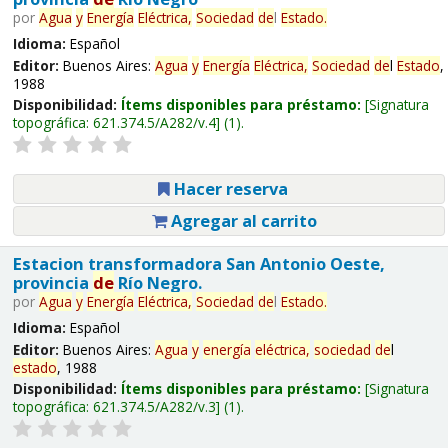
por
Agua
y
Energía
Eléctrica,
Sociedad
de
l
Estado
.
Idioma:
Español
Editor:
Buenos Aires:
Agua
y
Energía
Eléctrica,
Sociedad
de
l
Estado
,
1988
Disponibilidad:
Ítems disponibles para préstamo:
Signatura
topográfica:
621.374.5/A282/v.4
(1).
Hacer reserva
Agregar al carrito
Estacion transformadora San Antonio Oeste,
provincia
de
Río Negro.
por
Agua
y
Energía
Eléctrica,
Sociedad
de
l
Estado
.
Idioma:
Español
Editor:
Buenos Aires:
Agua
y
energía
eléctrica,
sociedad
de
l
estado
, 1988
Disponibilidad:
Ítems disponibles para préstamo:
Signatura
topográfica:
621.374.5/A282/v.3
(1).