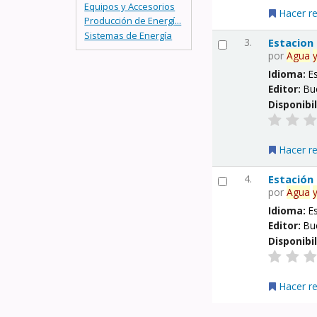
Equipos y Accesorios
Hacer r
Producción de Energí...
Sistemas de Energía
3.
Estacion
por
Agua
Idioma:
E
Editor:
Bu
Disponibi
Hacer r
4.
Estación
por
Agua
Idioma:
E
Editor:
Bu
Disponibi
Hacer r