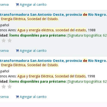
eserva
Agregar al carrito
 transformadora San Antonio Oeste, provincia
de
Río Negro
y
Energía
Eléctrica,
Sociedad
de
l
Estado
.
spañol
enos Aires:
Agua
y
energía
eléctrica,
sociedad
de
l
estado
, 1988
lidad:
Ítems disponibles para préstamo:
Signatura topográfica:
62
eserva
Agregar al carrito
 transformadora San Antonio Oeste, provincia
de
Río Negro
y
Energía
Eléctrica,
Sociedad
de
l
Estado
.
spañol
enos Aires:
Agua
y
Energía
Eléctrica,
Sociedad
de
l
Estado
, 1998
lidad:
Ítems disponibles para préstamo:
Signatura topográfica:
62
eserva
Agregar al carrito