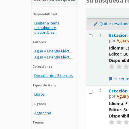
Su búsqueda re
Disponibilidad
Limitar a ítems
Quitar resaltad
actualmente
disponibles.
1.
Estación
por
Agua
Autores
Idioma:
E
Agua y Energía Eléct...
Editor:
Bu
Agua y Energía Eléct...
Disponibi
Colecciones
Documentos Externos
Hacer r
Tipos de ítem
2.
Estación
Libros
por
Agua
Idioma:
E
Lugares
Editor:
Bu
Argentina
Disponibi
Temas