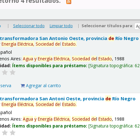
tornó 4 resultados.
|
Seleccionar todo
Limpiar todo
|
Seleccionar títulos para:
o
 transformadora San Antonio Oeste, provincia
de
Río Negro
y
Energía
Eléctrica,
Sociedad
de
l
Estado
.
spañol
enos Aires:
Agua
y
Energía
Eléctrica,
Sociedad
de
l
Estado
, 1988
lidad:
Ítems disponibles para préstamo:
Signatura topográfica:
62
eserva
Agregar al carrito
 transformadora San Antoni Oeste, provincia
de
Río Negro
y
Energía
Eléctrica,
Sociedad
de
l
Estado
.
spañol
enos Aires:
Agua
y
Energía
Eléctrica,
Sociedad
de
l
Estado
, 1988
lidad:
Ítems disponibles para préstamo:
Signatura topográfica:
62