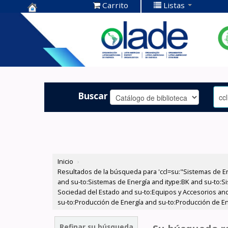
Carrito
Listas
Centro de
Documentación
OLADE -
Buscar
Inicio
›
Resultados de la búsqueda para 'ccl=su:"Sistemas de E
and su-to:Sistemas de Energía and itype:BK and su-to:Si
Sociedad del Estado and su-to:Equipos y Accesorios and
su-to:Producción de Energía and su-to:Producción de En
Refinar su búsqueda