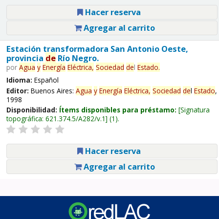
Hacer reserva
Agregar al carrito
Estación transformadora San Antonio Oeste,
provincia
de
Río Negro.
por
Agua
y
Energía
Eléctrica,
Sociedad
de
l
Estado
.
Idioma:
Español
Editor:
Buenos Aires:
Agua
y
Energía
Eléctrica,
Sociedad
de
l
Estado
,
1998
Disponibilidad:
Ítems disponibles para préstamo:
Signatura
topográfica:
621.374.5/A282/v.1
(1).
Hacer reserva
Agregar al carrito