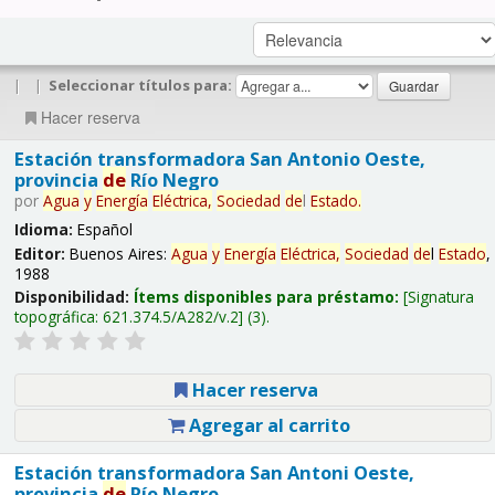
|
|
Seleccionar títulos para:
Hacer reserva
Estación transformadora San Antonio Oeste,
provincia
de
Río Negro
por
Agua
y
Energía
Eléctrica,
Sociedad
de
l
Estado
.
Idioma:
Español
Editor:
Buenos Aires:
Agua
y
Energía
Eléctrica,
Sociedad
de
l
Estado
,
1988
Disponibilidad:
Ítems disponibles para préstamo:
Signatura
topográfica:
621.374.5/A282/v.2
(3).
Hacer reserva
Agregar al carrito
Estación transformadora San Antoni Oeste,
provincia
de
Río Negro