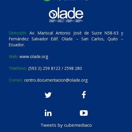
Dirección:
Av. Mariscal Antonio José de Sucre N58-63 y
Fernández Salvador Edif. Olade – San Carlos, Quito –
Ecuador.
Web:
www.olade.org
Teléfono:
(593 2) 259 8122 / 2598 280
Correo:
centro.documentacion@olade.org
Tweets by cubemediaco