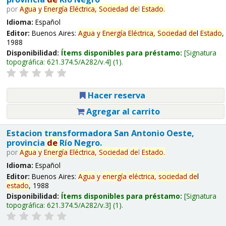
por
Agua
y
Energía
Eléctrica,
Sociedad
de
l
Estado
.
Idioma:
Español
Editor:
Buenos Aires:
Agua
y
Energía
Eléctrica,
Sociedad
de
l
Estado
,
1988
Disponibilidad:
Ítems disponibles para préstamo:
Signatura
topográfica:
621.374.5/A282/v.4
(1).
Hacer reserva
Agregar al carrito
Estacion transformadora San Antonio Oeste,
provincia
de
Río Negro.
por
Agua
y
Energía
Eléctrica,
Sociedad
de
l
Estado
.
Idioma:
Español
Editor:
Buenos Aires:
Agua
y
energía
eléctrica,
sociedad
de
l
estado
, 1988
Disponibilidad:
Ítems disponibles para préstamo:
Signatura
topográfica:
621.374.5/A282/v.3
(1).