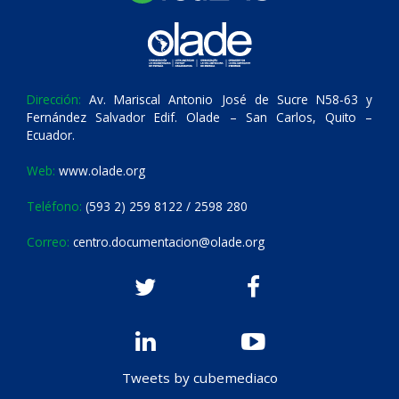
Dirección:
Av. Mariscal Antonio José de Sucre N58-63 y
Fernández Salvador Edif. Olade – San Carlos, Quito –
Ecuador.
Web:
www.olade.org
Teléfono:
(593 2) 259 8122 / 2598 280
Correo:
centro.documentacion@olade.org
Tweets by cubemediaco