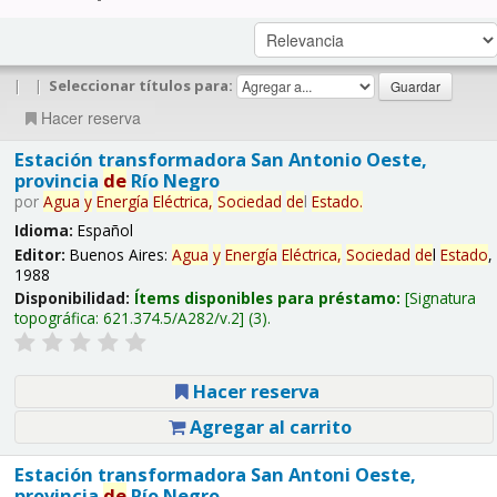
|
|
Seleccionar títulos para:
Hacer reserva
Estación transformadora San Antonio Oeste,
provincia
de
Río Negro
por
Agua
y
Energía
Eléctrica,
Sociedad
de
l
Estado
.
Idioma:
Español
Editor:
Buenos Aires:
Agua
y
Energía
Eléctrica,
Sociedad
de
l
Estado
,
1988
Disponibilidad:
Ítems disponibles para préstamo:
Signatura
topográfica:
621.374.5/A282/v.2
(3).
Hacer reserva
Agregar al carrito
Estación transformadora San Antoni Oeste,
provincia
de
Río Negro