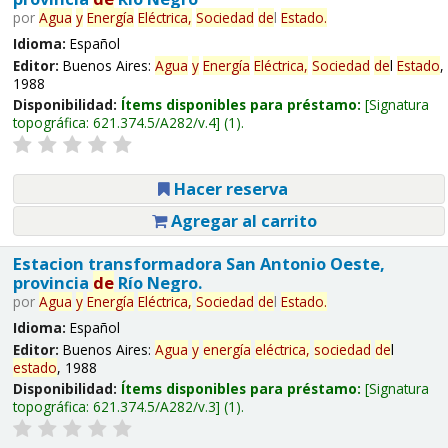
por
Agua
y
Energía
Eléctrica,
Sociedad
de
l
Estado
.
Idioma:
Español
Editor:
Buenos Aires:
Agua
y
Energía
Eléctrica,
Sociedad
de
l
Estado
,
1988
Disponibilidad:
Ítems disponibles para préstamo:
Signatura
topográfica:
621.374.5/A282/v.4
(1).
Hacer reserva
Agregar al carrito
Estacion transformadora San Antonio Oeste,
provincia
de
Río Negro.
por
Agua
y
Energía
Eléctrica,
Sociedad
de
l
Estado
.
Idioma:
Español
Editor:
Buenos Aires:
Agua
y
energía
eléctrica,
sociedad
de
l
estado
, 1988
Disponibilidad:
Ítems disponibles para préstamo:
Signatura
topográfica:
621.374.5/A282/v.3
(1).