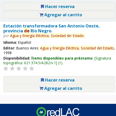
Hacer reserva
Agregar al carrito
Estación transformadora San Antonio Oeste,
provincia
de
Río Negro.
por
Agua
y
Energía
Eléctrica,
Sociedad
de
l
Estado
.
Idioma:
Español
Editor:
Buenos Aires:
Agua
y
Energía
Eléctrica,
Sociedad
de
l
Estado
,
1998
Disponibilidad:
Ítems disponibles para préstamo:
Signatura
topográfica:
621.374.5/A282/v.1
(1).
Hacer reserva
Agregar al carrito